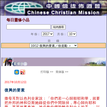
每日靈修小品
年 份：
月 份：
目 錄
打印版 >>
简体版 >>
2017年10月12日
復興的要素
撒母耳對以色列全家說：「你們若一心歸順耶和華，就要
把外邦的神和亞斯她錄從你們中間除掉，專心歸向耶和