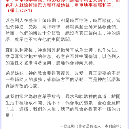
華，單單地事奉祂。祂必救你們脫離非利士人的手。」以
色列人就除掉諸巴力和亞斯她錄，單單地事奉耶和華。
（撒上7:3-4）
以色列人在整個士師時期，都是時而悖逆，時而順從。當
他們悖逆、受欺，向神呼求，神就興起士師來拯救他們。
然而，他們的悔改十分短暫，總沒有真正歸向主，神的話
語、默示也不常在他們中間聽聞。
直到以利死後，神逐漸興起撒母耳成為士師，也作先知。
撒母耳常常把神的信息、心意在百姓中間傳講，以色列人
的靈性才逐漸得著復興，脫離偶像歸向真神。
弟兄姊妹，神的教會要得著復興、改變，真正需要的不是
一些輔助人的服務，或聯誼方面的活動，而是神的話語和
真誠悔改的心志。
讓我們常常為教會舉手禱告，尋求和聆聽神的真道，離開
生活中種種放不開、捨不下，偶像般的纏累，全心全意歸
向主，這樣，我們的人生，我們的教會必得著不一樣的力
量！
～徐道勵（作者是傳道人，本刊編輯）