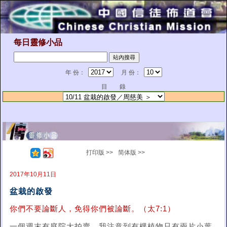
每日靈修小品
年 份：
月 份：
目 錄
打印版 >>
简体版 >>
2017年10月11日
盆栽的啟發
你們不要論斷人，免得你們被論斷。（太7:1）
一個週末有庭院大拍賣，我注意到有棵植物只有兩片小葉