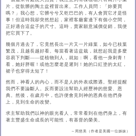
片，從骯髒的陶土盆裡冒出來。工作人員問：「妳要買
嗎？」我心想，它髒兮兮又乾巴巴的，有人會買它才是怪
事！但這時我卻突然想起，家裡客廳窗邊下有個小空間，
正好適合這盆子的尺寸。這時，賣家願意減價促銷，我便
把它買下了。
幾個月過去了，它竟然長出一片又一片綠葉，如今已枝葉
繁茂，且越長越好看。每當看著這盆栽，就想起我是多麼
容易下判斷——從植物到人，就如：啊，看他一身刺青！
看，她好胖喔！或他怎麼老是遲到！她的口紅塗的太紅，
裙子也穿得太短了！
然而，神看人的內心，而不是人的外表或際遇。聖經提醒
我們不要論斷人。反而要設法幫助人經歷神的慈愛、恩
典。然後，在歲月中，也許便會見到神的恩典在他們身
上，見到生命的改變。
求主幫助我們以神的眼光看人，常常看到在他們身上，有
著主豐盛生命成長的可能性，有基督的榮美。
～周慈美（作者是美國一位姊妹）