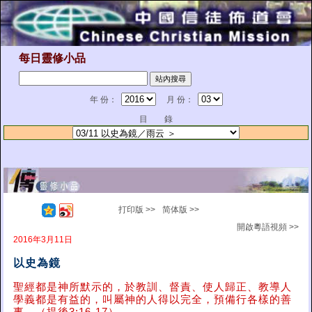
每日靈修小品
年 份：
月 份：
目 錄
打印版 >>
简体版 >>
開啟粵語視頻 >>
2016年3月11日
以史為鏡
聖經都是神所默示的，於教訓、督責、使人歸正、教導人
學義都是有益的，叫屬神的人得以完全，預備行各樣的善