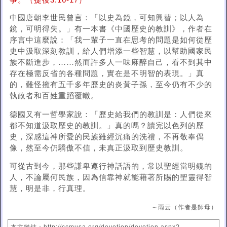
事。（提後3:16-17）
中國唐朝李世民曾言：「以史為鏡，可知興替；以人為
鏡，可明得失。」有一本書《中國歷史的教訓》，作者在
序言中這麼說：「我一輩子一直在思考的問題是如何從歷
史中汲取深刻教訓，給人們增添一些智慧，以幫助國家民
族不斷進步，……然而許多人一味麻醉自己，看不到其中
存在極需反省的各種問題，實在是不明智的表現。」真
的，難怪擁有五千多年歷史的炎黃子孫，至今仍有不少的
執政者和百姓重蹈覆轍。
德國又有一哲學家說：「歷史給我們的教訓是：人們從來
都不知道汲取歷史的教訓。」真的嗎？讀完以色列的歷
史，深感這神所愛的民族雖經沉痛的洗禮，不再敬奉偶
像，然至今仍驕傲不信，未真正汲取到歷史教訓。
可從古到今，那些謙卑遵行神話語的，常以聖經當明鏡的
人，不論屬何民族，因為信靠神就能藉著所賜的聖靈得智
慧，明是非，行真理。
～雨云（作者是師母）
本文鏈結：http://ccmusa.org/devotion/devotion.aspx?