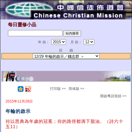
每日靈修小品
年 份：
月 份：
目 錄
打印版 >>
简体版 >>
開啟粵語視頻 >>
2015年12月29日
年輪的啟示
祢以恩典為年歲的冠冕；祢的路徑都滴下脂油。（詩六十
五11）