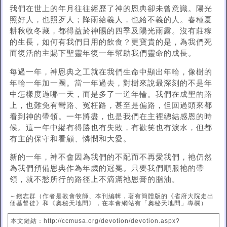
我們在世上的年月往往經歷了神的恩典卻未曾意識。陽光
照好人，也照歹人；降雨給義人，也給不義的人。春種夏
耕秋收冬藏，都得益於神賜的四季及陽光雨露。沒有莊稼
的生長，如何有我們日用的飲食？更寶貴的是，為我們死
而復活的主賜下聖靈年復一年幫助我們靈命的成長。
每過一年，神恩典之工就在我們生命中顯出年輪，像樹的
年輪一年加一圈。當一年過去，對樹來說最深刻的不是年
中怎樣度過哪一天，而是多了一道年輪。我們在成聖的路
上，也難免有彎路、冤枉路，甚至是偏路，但回過頭來都
看到神的帶領。一年將盡，也是我們在主裡總結感恩的時
候。這一年中縱有得勝也有失敗，有歡笑也有淚水，但都
有主的保守和看顧、憐憫和大愛。
新的一年，神不會因為我們的不配而不再愛我們，祂仍然
為我們預備恩典作為年歲的冠冕。只要我們順服祂的帶
領，就不愁所行的路徑上不滴滿祂恩膏的脂油。
～錢志群（作者是教會牧師、本刊編輯，著有簡體版的《省府大院走出
個基督徒》和《奧秘天地間》，在本會網站有「奧秘天地間」專欄）
本文鏈結：http://ccmusa.org/devotion/devotion.aspx?