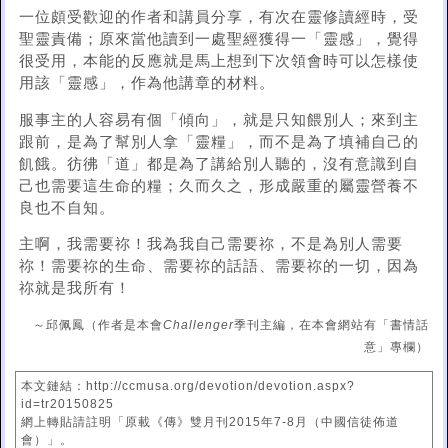
一位頗受歡迎的作者和講員分享，有次在靈修讀經時，受
聖靈責備；原來當他讀到一處聖經獲得一「靈感」，覺得
很受用，本能的反應就是馬上想到下次領會時可以怎樣使
用該「靈感」，作為他講章的材料。
服事主的人容易有個「傾向」，就是只知餵別人；來到主
跟前，是為了幫別人拿「靈糧」，而不是為了填補自己的
飢餓。彷彿「道」都是為了講給別人聽的，沒有意識到自
己也需要這生命的糧；久而久之，形成嚴重的屬靈營養不
良也不自知。
主啊，我需要祢！我為我自己需要祢，不是為別人需要
祢！需要祢的生命、需要祢的話語、需要祢的一切，因為
祢就是我所有！
～邱佩鳳（作者是本會
Challenger
季刊主編，在本會網站有「書情話
意」專欄）
本文鏈結：http://ccmusa.org/devotion/devotion.aspx?
id=tr20150825
網上轉貼請註明「原載《傳》雙月刊2015年7-8月（中國信徒佈道
會）」。