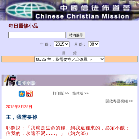
每日靈修小品
年 份：
月 份：
目 錄
打印版 >>
简体版 >>
開啟粵語視頻 >>
2015年8月25日
主，我需要祢
耶穌說：「我就是生命的糧。到我這裡來的，必定不餓；
信我的，永遠不渴……。」（約六35）