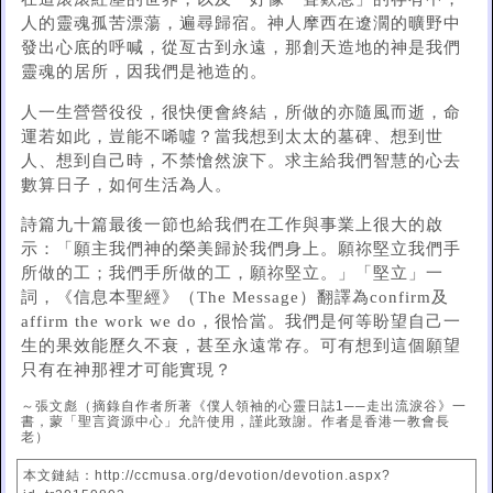
人的靈魂孤苦漂蕩，遍尋歸宿。神人摩西在遼濶的曠野中
發出心底的呼喊，從亙古到永遠，那創天造地的神是我們
靈魂的居所，因我們是祂造的。
人一生營營役役，很快便會終結，所做的亦隨風而逝，命
運若如此，豈能不唏噓？當我想到太太的墓碑、想到世
人、想到自己時，不禁愴然淚下。求主給我們智慧的心去
數算日子，如何生活為人。
詩篇九十篇最後一節也給我們在工作與事業上很大的啟
示：「願主我們神的榮美歸於我們身上。願祢堅立我們手
所做的工；我們手所做的工，願祢堅立。」「堅立」一
詞，《信息本聖經》（The Message）翻譯為confirm及
affirm the work we do，很恰當。我們是何等盼望自己一
生的果效能歷久不衰，甚至永遠常存。可有想到這個願望
只有在神那裡才可能實現？
～張文彪（摘錄自作者所著《僕人領袖的心靈日誌1──走出流淚谷》一
書，蒙「聖言資源中心」允許使用，謹此致謝。作者是香港一教會長
老）
本文鏈結：http://ccmusa.org/devotion/devotion.aspx?