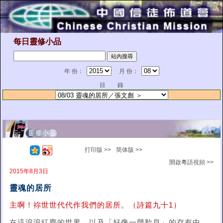
每日靈修小品
年 份：
月 份：
目 錄
打印版 >>
简体版 >>
開啟粵語視頻 >>
2015年8月3日
靈魂的居所
主啊！祢世世代代作我們的居所。（詩篇九十1）
在這滾滾紅塵的世界，以及「好像一聲歎息」的存有中，