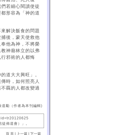
我們若細心閱讀使徒
經都形容為「神的道
事來解決飯食的問題
被捕後，蒙天使救他
人奉他為神，不將榮
異教神廟林立的以弗
鬼行邪術的人都悔
神的道大大興旺」。
廣傳時，如何照亮人
蕩不覊的人都改變過
徐道勵（作者為本刊編輯)
?id=tr20120625
國信徒佈道會）」。
頁 首
|
上一篇
|
下一篇