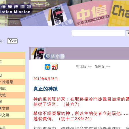
份：
群
打印版 >>
简体版 >>
勵
2012年6月25日
人／徐道勵
真正的神蹟
明斌
武城
神的道興旺起來；在耶路撒冷門徒數目加增的
屏
信從了這道。（徒六7）
／李文屏
希律不歸榮耀給神，所以主的使者立刻罰他…
／李文屏
越發廣傳。（徒十二23至24）
慈美
初期教會中，使徒傳福音常有神蹟奇事伴隨，