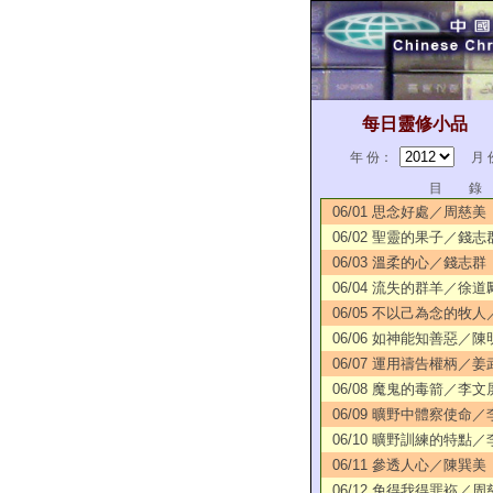
每日靈修小品
年 份：
月 
目 錄
06/01 思念好處／周慈美
06/02 聖靈的果子／錢志
06/03 溫柔的心／錢志群
06/04 流失的群羊／徐道
06/05 不以己為念的牧
06/06 如神能知善惡／陳
06/07 運用禱告權柄／姜
06/08 魔鬼的毒箭／李文
06/09 曠野中體察使命
06/10 曠野訓練的特點
06/11 參透人心／陳巽美
06/12 免得我得罪袮／周