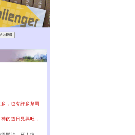
甚多，也有許多祭司
…神的道日見興旺，
病得醫治、死人復