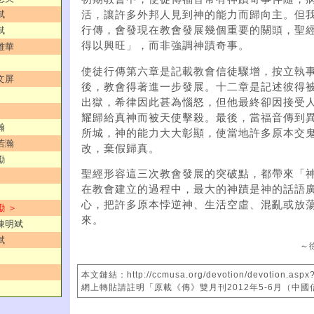
活，讓許多外邦人見到神的能力而歸向主。但
斌
行傳，會發現在教會發展幾個重要的關頭，聖
斌
得以興旺」，而非強調神蹟奇事。
雅華
使徒行傳第六章是記載教會信徒驟增，按立執
文屏
後，教會得著進一步發展。十二章是記述彼得
出獄，希律因此甚為惱怒，但他最終卻因接受
耀歸給真神而被天使擊殺。最後，當福音傳到
瀚
所城，神的能力大大彰顯，使當地許多原本交
若瀚
改，棄假歸真。
勵
聖經形容這三次教會發展的突破點，都帶來「
在教會建立的過程中，最大的神蹟是神的話語
心，把許多原本悖逆神、生活空虛、混亂或放
勵 ＞
來。
／陳明斌
斌
～
本文鏈結：http://ccmusa.org/devotion/devotion.aspx
網上轉貼請註明「原載《傳》雙月刊2012年5-6月（中