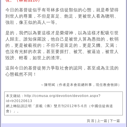
視。（林前四10）
今日的基督徒似乎有哥林多信徒類似的心態，就是希望得
到世人的尊重，不但是富足、飽足，更被世人看為聰明、
強壯，像王似的高人一等。
是的，我們以為要這樣才是榮燿神，以為這樣才配吸引世
人歸主。誰知保羅說，他自己是被世人算為愚拙的，軟弱
的，更是被藐視的；不但不是富足的，更是又饑、又渴；
也沒有光鮮的衣裳，甚至要捱打、被咒、被逼迫，被世人
毀謗、輕看，如世上的渣滓。
這與今日的基督徒努力爭取社會的認同，甚至成為主流的
心態截然不同！
～陳明斌（作者是本會前總幹事，現任教會牧師）
本文鏈結：http://ccmusa.org/devotion/devotion.aspx?
id=tr20120613
網上轉貼請註明「原載《傳》雙月刊2012年5-6月（中國信徒佈道
會）」。
頁 首
|
上一篇
|
下一篇