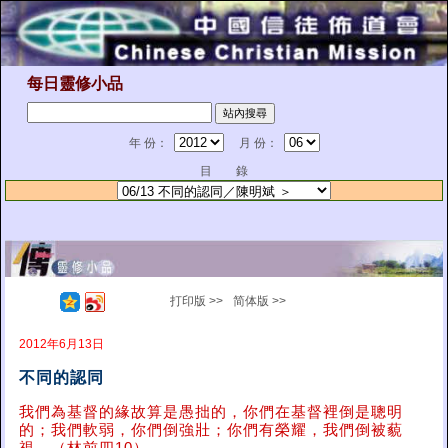
每日靈修小品
年 份：
月 份：
目 錄
打印版 >>
简体版 >>
2012年6月13日
不同的認同
我們為基督的緣故算是愚拙的，你們在基督裡倒是聰明
的；我們軟弱，你們倒強壯；你們有榮耀，我們倒被藐