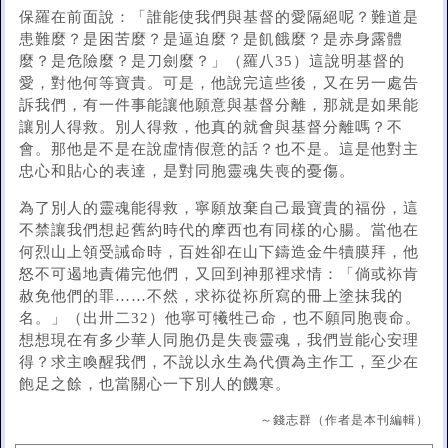
保羅在前面說：「誰能使我們與基督的愛隔絕呢？難道是
患難麼？是困苦麼？是逼迫麼？是飢餓麼？是赤身露體
麼？是危險麼？是刀劍麼？」（羅八35）這說明基督的
愛，對他何等寶貴。可是，他說完這些後，又在另一處告
訴我們，有一件事能讓他願意與基督分離，那就是如果能
讓別人得救。別人得救，他真的就會與基督分離嗎？不
會。那他是不是在說虛情假意的話？也不是。這是他對主
忠心和貼心的表達，是對同胞靈魂失喪的憂傷。
為了別人的靈魂能得救，寧願放棄自己最寶貴的福份，這
不禁讓我們想起舊約時代的摩西也有同樣的心腸。當他在
何烈山上領受誡命時，百姓卻在山下鑄造金牛犢膜拜，他
怒不可遏地責備完他們，又回到神那裡求情：「倘或袮肯
赦免他們的罪……不然，求袮從袮所寫的冊上塗抹我的
名。」（出卅二32）他寧可犧牲己命，也不願同胞喪命。
想想現在有多少華人同胞仍是失喪靈魂，我們豈能心安理
得？求主喚醒我們，不說以永生為代價為主作工，至少在
飽足之餘，也當關心一下別人的饑寒。
～錢志群（作者是本刊編輯）