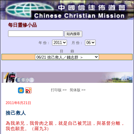
每日靈修小品
年 份：
月 份：
目 錄
打印版 >>
简体版 >>
2011年6月21日
捨己救人
為我弟兄，我骨肉之親，就是自己被咒詛，與基督分離，
我也願意。（羅九3）