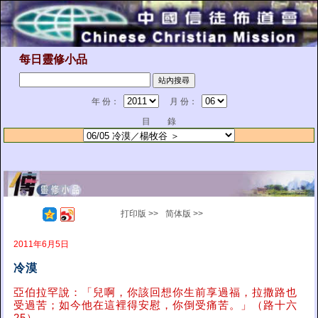
每日靈修小品
年 份：
月 份：
目 錄
打印版 >>
简体版 >>
2011年6月5日
冷漠
亞伯拉罕說：「兒啊，你該回想你生前享過福，拉撒路也
受過苦；如今他在這裡得安慰，你倒受痛苦。」（路十六