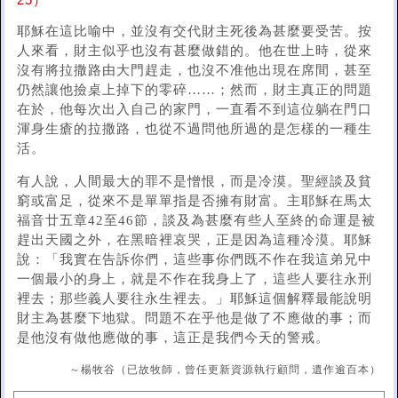
25）
耶穌在這比喻中，並沒有交代財主死後為甚麼要受苦。按
人來看，財主似乎也沒有甚麼做錯的。他在世上時，從來
沒有將拉撒路由大門趕走，也沒不准他出現在席間，甚至
仍然讓他撿桌上掉下的零碎……；然而，財主真正的問題
在於，他每次出入自己的家門，一直看不到這位躺在門口
渾身生瘡的拉撒路，也從不過問他所過的是怎樣的一種生
活。
有人說，人間最大的罪不是憎恨，而是冷漠。聖經談及貧
窮或富足，從來不是單單指是否擁有財富。主耶穌在馬太
福音廿五章42至46節，談及為甚麼有些人至終的命運是被
趕出天國之外，在黑暗裡哀哭，正是因為這種冷漠。耶穌
說：「我實在告訴你們，這些事你們既不作在我這弟兄中
一個最小的身上，就是不作在我身上了，這些人要往永刑
裡去；那些義人要往永生裡去。」耶穌這個解釋最能說明
財主為甚麼下地獄。問題不在乎他是做了不應做的事；而
是他沒有做他應做的事，這正是我們今天的警戒。
～楊牧谷（已故牧師，曾任更新資源執行顧問，遺作逾百本）