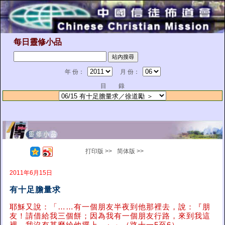
每日靈修小品
年 份：
月 份：
目 錄
打印版 >>
简体版 >>
2011年6月15日
有十足膽量求
耶穌又說：「……有一個朋友半夜到他那裡去，說：『朋
友！請借給我三個餅；因為我有一個朋友行路，來到我這