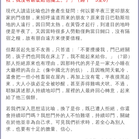
裡，我沒有甚麼給他擺上。』」（路十一5至6）
現代人讀這比喻也許會產生疑問：何以要半夜三更叩朋友
家的門借餅，來招呼遠道而來的朋友？原來昔日巴勒斯坦
地的人遠行，因日間太熱，在黃昏才起行，到達目的地時
便是半夜了。又因當時很多人勞動僅夠當日餬口，沒有隔
宿之糧，故有朋自遠方來便要借糧。
但鄰居起先並不友善，只答道：「不要攪擾我，門已經關
閉，孩子們也同我在床上了，我不能起來給你。」（7節）
那人拒絕原來也有理由，因那時代的房子是一家大小睡在
大廳裡的高台上（像中國北方的炕），且因晚間天氣冷，
還會把一些小牲畜留在屋內，再加上沒有電，半夜摸黑起
來，大人小孩必定全被吵醒，甚至弄得雞鳴犬吠。不過，
耶穌講述那人持續地叩門，屋裡的人最終回心轉意，起來
給了他三個餅。
若我們深入思想這比喻，換了是你，既已遭人拒絕，你還
會持續叩門嗎？我想門外的人不怕難堪，持續叩門，關鍵
在於他並非為自己求。可見我們祈求時，若全心為別人
求，也要有十足的膽量、信心。