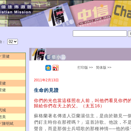
份：
放／里健
打印版 >>
简体版 >>
2011年2月13日
里健
生命的見證
里健
你們的光也當這樣照在人前，叫他們看見你們
歸給你們在天上的父。（太五16）
武城
蘇格蘭著名傳道人亞蘭湯信主，是由於聽見一
慈美
們釘主時你在那裡嗎？」這首詩歌。他說，不
中／陳明斌
聲音，而是那個士兵唱歌的那種神情──他的樣