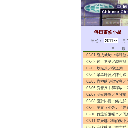
每日靈修小品
年 份：
月 
目 錄
02/01 從成就慾中得釋
02/02 知足常樂／錢志群
02/03 炒錢族／徐道勵
02/04 單單歸神／陳明斌
02/05 靠神的話得安息／
02/06 從罪疚中得釋放／
02/07 安然睡覺／李雅華
02/08 面對誹謗／錢志群
02/09 萬事互相效力／姜
02/10 我還怕誰呢？／周
02/11 栽於耶和華的殿
02/12 有味的鹽／錢志群