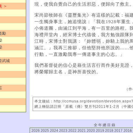
現，使我自覺自己的生活邪惡，便歸向了救主
美 ＞
宋尚節牧師在《靈歷集光》有這樣的記載：福
一生獨身事主，她追憶說：「我在1928年重生
小佈道團，由涵江到平海，有一百里的路程。
道勵
海禮拜堂內，經宋博士代禱後，我方勉強跟隊
勵
江時，宋博士對我講：『妳體弱，妳騎上我的
勵
涵江。』我再三推卻，但他堅持他所說的……
行動，一直激勵我專一傳道事主的心志。」
／姜武城
我們基督徒的信心是藉生活言行而作美好見證
將榮耀歸主名，是神所喜悅的。
莊
（作
本文鏈結：http://ccmusa.org/devotion/devotion.aspx
網上轉貼請註明「原載《傳》雙月刊2011年1-2月（中
全 年 總 目 錄
2026
2025
2024
2023
2022
2021
2020
2019
2018
2017
2016