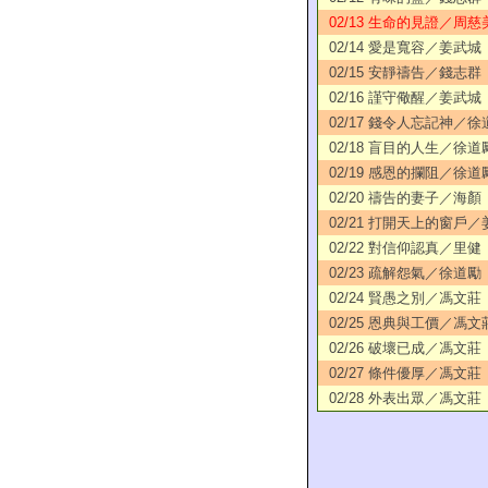
02/13 生命的見證／周慈
02/14 愛是寬容／姜武城
02/15 安靜禱告／錢志群
02/16 謹守儆醒／姜武城
02/17 錢令人忘記神／徐
02/18 盲目的人生／徐道
02/19 感恩的攔阻／徐道
02/20 禱告的妻子／海顏
02/21 打開天上的窗戶
02/22 對信仰認真／里健
02/23 疏解怨氣／徐道勵
02/24 賢愚之別／馮文莊
02/25 恩典與工價／馮文
02/26 破壞已成／馮文莊
02/27 條件優厚／馮文莊
02/28 外表出眾／馮文莊