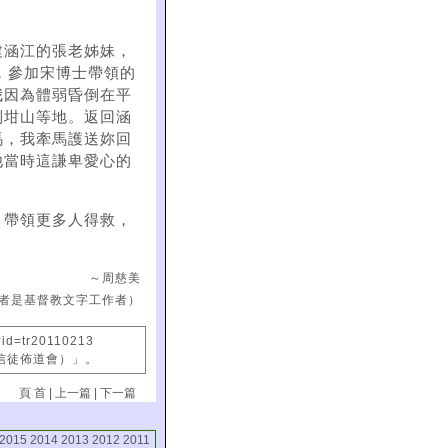
。
建涵江的張老姊妹，
，參加宋博士帶領的
我因為體弱昏倒在平
到坩山等地。返回涵
馬，我牽馬護送妳回
他當時這謙卑愛心的
，帶領更多人得救，
～周慈美
者是基督教文字工作者）
?id=tr20110213
國信徒佈道會）」。
頁 首
|
上一篇
|
下一篇
2015
2014
2013
2012
2011