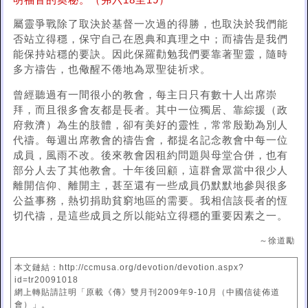
明福音的奧秘。（弗六18至19）
屬靈爭戰除了取決於基督一次過的得勝，也取決於我們能
否站立得穩，保守自己在恩典和真理之中；而禱告是我們
能保持站穩的要訣。因此保羅勸勉我們要靠著聖靈，隨時
多方禱告，也儆醒不倦地為眾聖徒祈求。
曾經聽過有一間很小的教會，每主日只有數十人出席崇
拜，而且很多會友都是長者。其中一位獨居、靠綜援（政
府救濟）為生的肢體，卻有美好的靈性，常常殷勤為別人
代禱。每週出席教會的禱告會，都提名記念教會中每一位
成員，風雨不改。後來教會因租約問題與母堂合併，也有
部分人去了其他教會。十年後回顧，這群會眾當中很少人
離開信仰、離開主，甚至還有一些成員仍默默地參與很多
公益事務，熱切捐助貧窮地區的需要。我相信該長者的恆
切代禱，是這些成員之所以能站立得穩的重要因素之一。
～徐道勵
本文鏈結：http://ccmusa.org/devotion/devotion.aspx?
id=tr20091018
網上轉貼請註明「原載《傳》雙月刊2009年9-10月（中國信徒佈道
會）」。