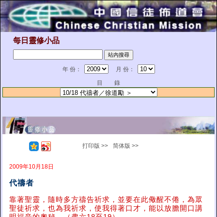
每日靈修小品
年 份：
月 份：
目 錄
打印版 >>
简体版 >>
2009年10月18日
代禱者
靠著聖靈，隨時多方禱告祈求，並要在此儆醒不倦，為眾
聖徒祈求，也為我祈求，使我得著口才，能以放膽開口講