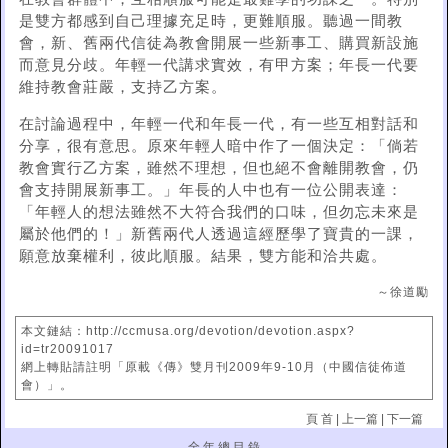
是雙方都感到自己理據充足時，更難順服。聽過一間教
會，新、舊兩代信徒為教會開展一些新事工、購買新設施
而意見分歧。年輕一代講求實效，有甲方案；年長一代要
維持教會莊嚴，支持乙方案。
在討論過程中，年輕一代和年長一代，有一些互相對話和
分享，很有意思。原來年輕人暗中作了一個決定：「倘若
教會實行乙方案，雖然不理想，但也絕不會離開教會，仍
會支持開展新事工。」年長的人中也有一位公開表達：
「年輕人的想法雖然不大符合我們的口味，但勿忘未來是
屬於他們的！」新舊兩代人透過這經歷學了寶貴的一課，
願意放棄權利，彼此順服。結果，雙方能和洽共處。
～徐道勵
本文鏈結：http://ccmusa.org/devotion/devotion.aspx?
id=tr20091017
網上轉貼請註明「原載《傳》雙月刊2009年9-10月（中國信徒佈道
會）」。
頁 首
|
上一篇
|
下一篇
全 年 總 目 錄