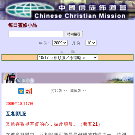
每日靈修小品
年 份：
月 份：
目 錄
打印版 >>
简体版 >>
2009年10月17日
互相順服
又當存敬畏基督的心，彼此順服。（弗五21）
在教會群體中，互相順服可能是最難學的功課之一。特別