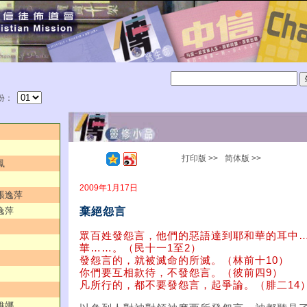
份：
打印版 >>
简体版 >>
鳳
2009年1月17日
／張逸萍
棄絕怨言
逸萍
眾百姓發怨言，他們的惡語達到耶和華的耳中
華……。（民十一1至2）
發怨言的，就被滅命的所滅。（林前十10）
你們要互相款待，不發怨言。（彼前四9）
凡所行的，都不要發怨言，起爭論。（腓二14
維娜