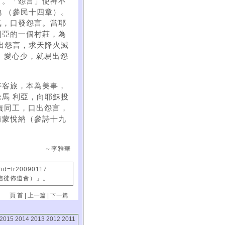
了。「怨言」使神不
 （參民十四章）。
氣，口發怨言。當耶
利亞的一個村莊，為
出怨言，求天降火滅
。愛心少，就易出怨
待客旅，本為美事，
馬 利亞，向耶穌投
責同工，口出怨言，
前蒙悅納（參詩十九
～李雅華
?id=tr20090117
國信徒佈道會）」。
頁 首
|
上一篇
|
下一篇
2015
2014
2013
2012
2011