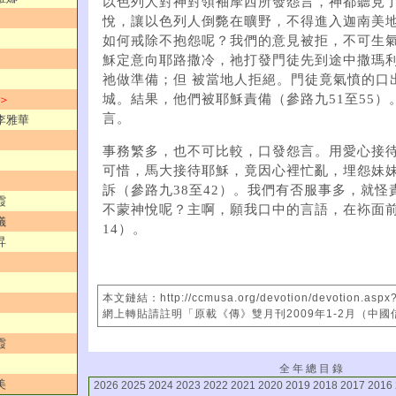
以色列人對神對領袖摩西所發怨言，神都聽見
悅，讓以色列人倒斃在曠野，不得進入迦南美地
如何戒除不抱怨呢？我們的意見被拒，不可生
穌定意向耶路撒冷，祂打發門徒先到途中撒瑪
祂做準備；但 被當地人拒絕。門徒竟氣憤的口
城。結果，他們被耶穌責備（參路九51至55）
 ＞
言。
／李雅華
事務繁多，也不可比較，口發怨言。用愛心接
可惜，馬大接待耶穌，竟因心裡忙亂，埋怨妹妹
訴（參路九38至42）。我們有否服事多，就怪
霞
不蒙神悅呢？主啊，願我口中的言語，在袮面
儀
14）。
昇
本文鏈結：http://ccmusa.org/devotion/devotion.aspx
網上轉貼請註明「原載《傳》雙月刊2009年1-2月（中
霞
全 年 總 目 錄
美
2026
2025
2024
2023
2022
2021
2020
2019
2018
2017
2016