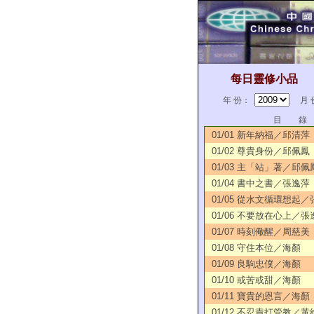
每日靈修小品
年 份：
月 
目 錄
01/01 新年納福／邱清萍
01/02 尊貴身份／邱佩鳳
01/03 主「站」著／邱佩
01/04 書中之書／張逸萍
01/05 從水文循環想起
01/06 不要放在心上／張
01/07 時刻儆醒／周慈美
01/08 守住本位／海顏
01/09 良駒忠僕／海顏
01/10 或苦或甜／海顏
01/11 寶貴的恩言／海顏
01/12 不忍責打管教／黃