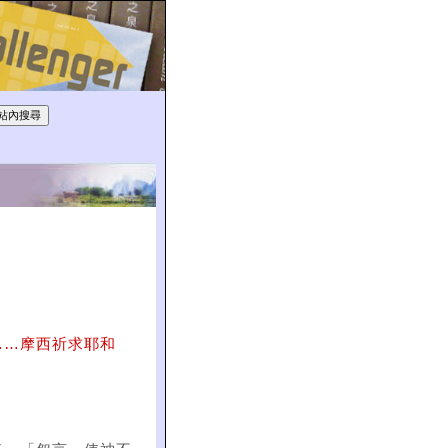
……摩西祈求耶和
）