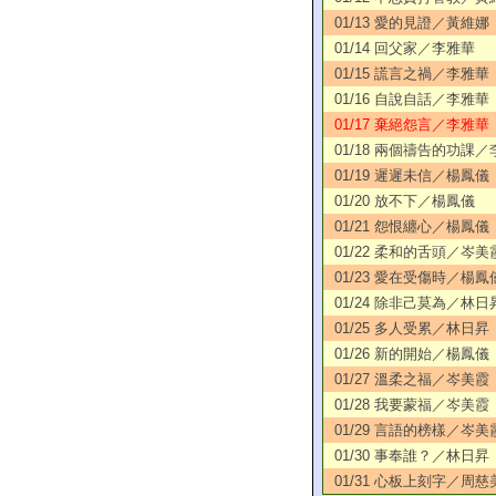
01/13 愛的見證／黃維娜
01/14 回父家／李雅華
01/15 謊言之禍／李雅華
01/16 自說自話／李雅華
01/17 棄絕怨言／李雅華
01/18 兩個禱告的功課
01/19 遲遲未信／楊鳳儀
01/20 放不下／楊鳳儀
01/21 怨恨纏心／楊鳳儀
01/22 柔和的舌頭／岑美
01/23 愛在受傷時／楊鳳
01/24 除非己莫為／林日
01/25 多人受累／林日昇
01/26 新的開始／楊鳳儀
01/27 溫柔之福／岑美霞
01/28 我要蒙福／岑美霞
01/29 言語的榜樣／岑美
01/30 事奉誰？／林日昇
01/31 心板上刻字／周慈