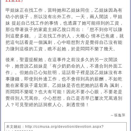
21至22）
甲姐妹正在找工作，當時她和乙姐妹同住，乙姐妹因為有
幼小的孩子，所以沒有出外工作。一天，兩人閒談，甲姐
妹 提起自己找工作的事情，也透露了她可能得到的工資，
那位帶著孩子的家庭主婦乙脫口而出：「想不到你可以賺
到這麼多錢。」正在找工作的人，大概心 情本已焦慮，就
把這句話看是一個諷刺，心中暗想對方是覺得自己沒有能
力賺到這樣的工資，瞧不起她，於是悶悶不樂了幾天。
後來，聖靈提醒她，在這事件之前沒多久的另一次閒談
中，她曾說乙姐妹是「有少奶奶命的人，不適合到外面工
作」。但她自己心知肚明，這話骨子裡是說乙姐妹沒有本
事賺錢，即使到外邊工作，也不會得到高的薪酬，不如乾
脆在家看孩子還划算。乙姐妹是否也把她的話看為 諷刺，
而悶悶不樂呢？也大有可能！因此不要小心眼，不要老是
覺得別人咒罵你。小心想想，自己是否早已屢次咒罵過別
人？可見聖經的話洞察人心、刺透世情！
～張逸萍
本文鏈結：http://ccmusa.org/devotion/devotion.aspx?