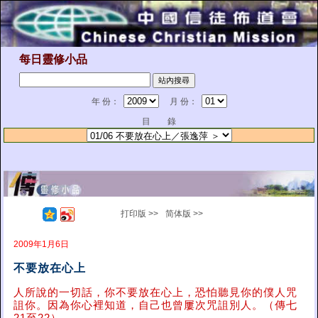
每日靈修小品
年 份：
月 份：
目 錄
打印版 >>
简体版 >>
2009年1月6日
不要放在心上
人所說的一切話，你不要放在心上，恐怕聽見你的僕人咒
詛你。因為你心裡知道，自己也曾屢次咒詛別人。（傳七