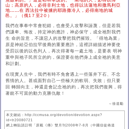
無餘剩的。」這是耶和華說的。「南地的人，必得以掃
山；高原的人，必得非利士地，也得以法蓮地和撒馬利亞
地
……
在 西法拉中被擄的耶路撒冷人，必得南地的城
邑。」（俄1７至2０）
我們在事奉中常會犯錯，也會受人攻擊和誣蔑，但是若我
們謙卑、悔改，持定神的應許，神必保守，成全祂對我們
生 命的旨意，不讓惡人的攻擊把我們摧毀。「得地為業」
原是神給亞伯拉罕後裔的重要應許，這裡詳細描述神要使
受罰以後的以色列人，再次得著每一處土地，是要表 明神
重申與祂子民所立的約，保證要在他們身上成全祂的美意
和計劃。
在現實人生中，我們有時不免會遇上一些落井下石、不念
舊情的人。甚或面對自己一些極大的軟弱、失敗；但只要
回 轉歸向主，神還是會記念祂的約，再次把我們復興，得
著銳不可當的動力克勝仇敵！
～徐道勵
本文鏈結：http://ccmusa.org/devotion/devotion.aspx?
id=tr20080721
網上轉貼請註明「原載《傳》雙月刊2008年7-8月（中國信徒佈道