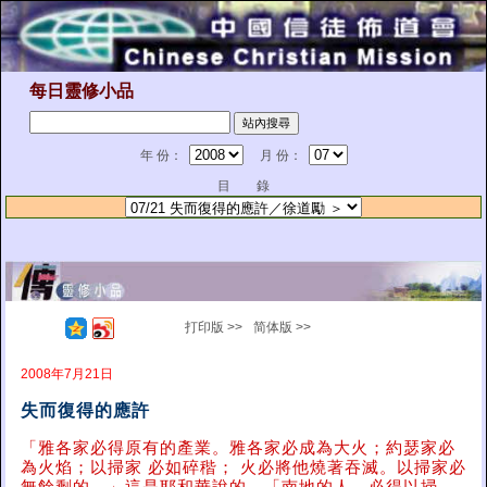
每日靈修小品
年 份：
月 份：
目 錄
打印版 >>
简体版 >>
2008年7月21日
失而復得的應許
「雅各家必得原有的產業。雅各家必成為大火；約瑟家必
為火焰；以掃家 必如碎稭
； 火必將他燒著吞滅。以掃家必