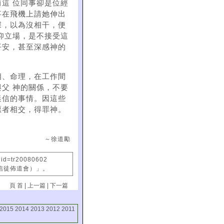
這 位同事卻是位經
事在飛機上請她伸出
深，以為沒相干，便
仰立場，是不接受這
平安，甚至深感神的
相、命理，在工作間
父 神的關係，不要
迷信的事情。因這些
惡者相交，得罪神。
～徐道勵
?id=tr20080602
國信徒佈道會）」。
頁 首
|
上一篇
|
下一篇
2015
2014
2013
2012
2011