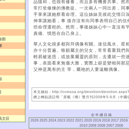
品隨和，也很有修養，而且多有機會共事。然而
常打坐修煉的佛教徒。一次兩人一同出差，同
手掌來讓她察看命理。這位姊妹見彼此交情日
伸掌讓她看，事 後亦沒有向同事表明自己的信
些命理運程的。然而，事後姊妹心中一直沒有
責備、憤怒在自己身上。
海顏
華人文化很多都與拜偶像有關。迷信風水、星
娜
亦十分普遍。唯願屬主的兒女，常常看重我們與
輕易被迷惑，或放棄屬靈的原則，去遷就一些
事，表面看來無傷大雅，實際上卻是變相與那
父神是萬有的主 宰，屬祂的人要遠離偶像。
勵
本文鏈結：http://ccmusa.org/devotion/devotion.aspx
霞
網上轉貼請註明「原載《傳》雙月刊2008年5-6月（中
全 年 總 目 錄
／馮文莊
2026
2025
2024
2023
2022
2021
2020
2019
2018
2017
2016
2010
2009
2008
2007
2006