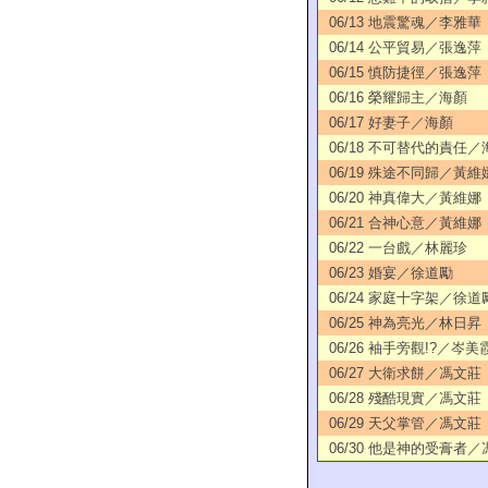
06/13 地震驚魂／李雅華
06/14 公平貿易／張逸萍
06/15 慎防捷徑／張逸萍
06/16 榮耀歸主／海顏
06/17 好妻子／海顏
06/18 不可替代的責任／
06/19 殊途不同歸／黃維
06/20 神真偉大／黃維娜
06/21 合神心意／黃維娜
06/22 一台戲／林麗珍
06/23 婚宴／徐道勵
06/24 家庭十字架／徐道
06/25 神為亮光／林日昇
06/26 袖手旁觀!?／岑美
06/27 大衛求餅／馮文莊
06/28 殘酷現實／馮文莊
06/29 天父掌管／馮文莊
06/30 他是神的受膏者