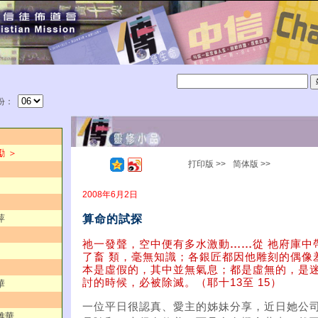
份：
勵 ＞
打印版 >>
简体版 >>
2008年6月2日
算命的試探
萍
祂一發聲，空中便有多水激動
……
從 祂府庫中
了畜 類，毫無知識；各銀匠都因他雕刻的偶像
本是虛假的，其中並無氣息；都是虛無的，是
討的時候，必被除滅。（耶十13至 15）
華
一位平日很認真、愛主的姊妹分享，近日她公
雅華