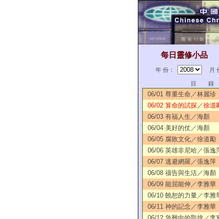
每日靈修小品
年 份：
月 
目 錄
06/01 尊重生命／林麗珍
06/02 算命的試探／徐道
06/03 有福人生／海顏
06/04 美好的仗／海顏
06/05 腐敗文化／徐道勵
06/06 英雄非尼哈／張逸
06/07 逃避網羅／張逸萍
06/08 禱告與生活／海顏
06/09 能屈能伸／李雅華
06/10 饒恕的力量／李雅
06/11 神的記念／李雅華
06/12 急難中的取捨／李