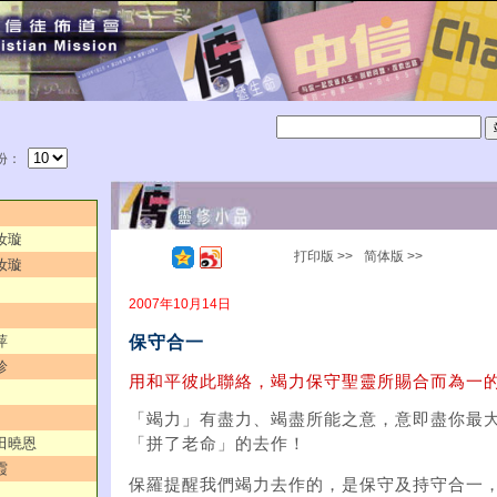
份：
汝璇
打印版 >>
简体版 >>
汝璇
2007年10月14日
保守合一
萍
珍
用和平彼此聯絡，竭力保守聖靈所賜合而為一的
「竭力」有盡力、竭盡所能之意，意即盡你最
／田曉恩
「拼了老命」的去作！
霞
保羅提醒我們竭力去作的，是保守及持守合一