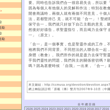
要。同時也告訴我們合一很容易失去，所以要「
因為每個人有他個人的見解和作法；特別在教
 ＞
開會商議時，兩個人就有兩個不同意見，十個
法，若都堅持己 見，就不可能「合一」！聖經
勵
保守合一，我們就只好放下自己主觀的意見，
道勵
然後好好禱告，求聖靈指引，而且竭力去保守 
勵
一」（原文）。
道勵
「合一」是一個事實，也是聖靈作成的工作，
祂將我們不同背景、不同想法的人聯合在一起，
身體（教會）。我們所作的就是盡力去保守聖
乎我們靈性的問題，我們與主的關係密切嗎？
嗎？因為甚麼時候 「自我」一出來，「合一」
本文鏈結：http://ccmusa.org/devotion/devotion.aspx
網上轉貼請註明「原載《傳》雙月刊2007年9-10月（中
全 年 總 目 錄
2026
2025
2024
2023
2022
2021
2020
2019
2018
2017
2016