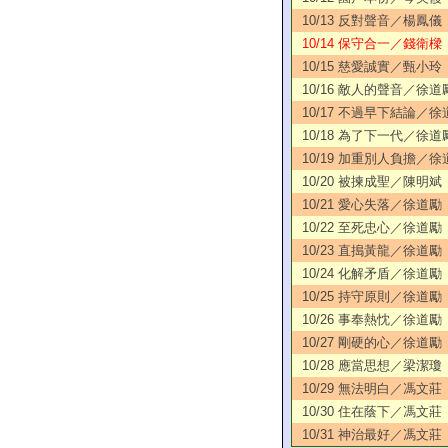
10/13 反對聲音／楊鳳儀
10/14 保守合一／錢衛樑
10/15 慈愛誠實／甄小玲
10/16 敵人的聲音／徐道
10/17 不過早下結論／徐
10/18 為了下一代／徐道
10/19 加重別人負擔／徐
10/20 被揀成聖／陳明斌
10/21 愛心失落／徐道勵
10/22 至死忠心／徐道勵
10/23 直搗黃龍／徐道勵
10/24 化解矛盾／徐道勵
10/25 持守原則／徐道勵
10/26 事奉熱忱／徐道勵
10/27 剛硬的心／徐道勵
10/28 應當思想／梁潔瓊
10/29 無法明白／馮文莊
10/30 住在蔭下／馮文莊
10/31 神治最好／馮文莊