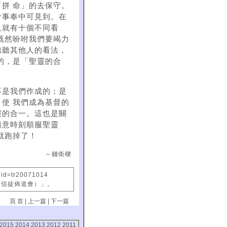
拼 命」的去保守。
會事奉中可見到。在
人就有十個不同看
既然吩咐我們要竭力
聽聽其他人的看法，
的，是「聖靈的合
不是我們作成的；是
使 我們成為基督的
靈的合一。這也是關
願意時刻順服聖靈
就跑掉了！
～錢衛樑
?id=tr20071014
國信徒佈道會）」。
頁 首
|
上一篇
|
下一篇
2015
2014
2013
2012
2011