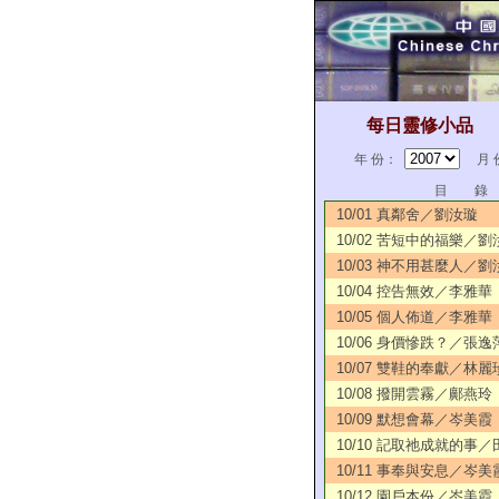
每日靈修小品
年 份：
月 
目 錄
10/01 真鄰舍／劉汝璇
10/02 苦短中的福樂／劉
10/03 神不用甚麼人／劉
10/04 控告無效／李雅華
10/05 個人佈道／李雅華
10/06 身價慘跌？／張逸
10/07 雙鞋的奉獻／林麗
10/08 撥開雲霧／鄺燕玲
10/09 默想會幕／岑美霞
10/10 記取祂成就的事
10/11 事奉與安息／岑美
10/12 園戶本份／岑美霞