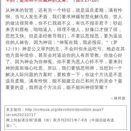
平的，是用和平所栽种的义果。（雅3:17-18）
从神来的智慧，还有另一个特征，就是温良柔顺，满有怜
悯。当与人发生矛盾，我们要求神赐智慧化解仇怨。世人
的做法很简单，你不仁我就不义，有仇不报非君子；吵起
来舌剑唇枪，咄咄逼人，得理不饶人，好像口才很了得，
思想又快。但是圣经教导我们，不要以恶报恶，要为逼迫
你的人祷告。因为神说：“伸冤在我，我必报应。”（罗
12:19）神是公义审判的主，不会叫你永远吃亏。祂必在其
他方面补偿你，甚至会对逼迫你的人有所管教。你放心好
了。因为神会为你伸冤。你不要为恶人心怀不平，要来到
神的面前倾心吐意。所以，我们要慎思明辨，当想到一个
解决人际问题的方案时，要检查一下，你这个方法是不是
温良柔顺、满有怜悯，能不能建立自己和对方的灵命？最
重要的是，我用这个方法后，能不能叫神得荣耀？
～林祥源
本文链结：http://ccmusa.org/devotion/devotion.aspx?
id=sm20210717
网上转贴请注明"原载《传》双月刊2021年7-8月（中国信徒布道
会）"。