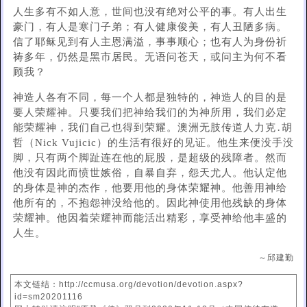
人生多有不如人意，世间也没有绝对公平的事。有人出生
豪门，有人是寒门子弟；有人健康俊美，有人丑陋多病。
信了耶稣见到有人主恩满溢，事事顺心；也有人为身份祈
祷多年，仍然是黑市居民。无语问苍天，或问主为何不看
顾我？
神造人各有不同，每一个人都是独特的，神造人的目的是
要人荣耀神。只要我们把神给我们的为神所用，我们必定
能荣耀神，我们自己也得到荣耀。澳洲无肢传道人力克․胡
哲（Nick Vujicic）的生活有很好的见证。他生来便没手没
脚，只有两个脚趾连在他的屁股，是超级的残障者。然而
他没有因此而愤世嫉俗，自暴自弃，怨天尤人。他认定他
的身体是神的杰作，他要用他的身体荣耀神。他善用神给
他所有的，不抱怨神没给他的。因此神使用他残缺的身体
荣耀神。他因着荣耀神而能活出精彩，享受神给他丰盛的
人生。
～邱建勤
本文链结：http://ccmusa.org/devotion/devotion.aspx?
id=sm20201116