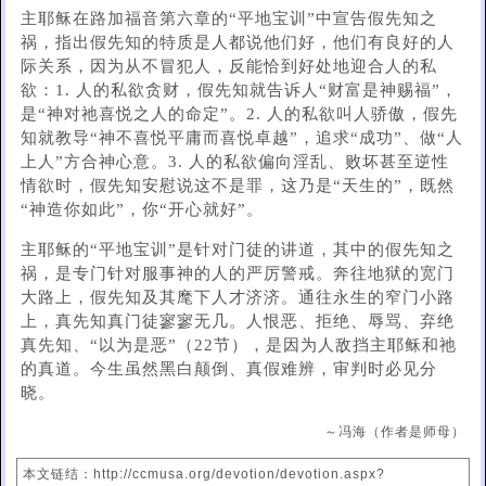
主耶稣在路加福音第六章的“平地宝训”中宣告假先知之
祸，指出假先知的特质是人都说他们好，他们有良好的人
际关系，因为从不冒犯人，反能恰到好处地迎合人的私
欲：1. 人的私欲贪财，假先知就告诉人“财富是神赐福”，
是“神对祂喜悦之人的命定”。2. 人的私欲叫人骄傲，假先
知就教导“神不喜悦平庸而喜悦卓越”，追求“成功”、做“人
上人”方合神心意。3. 人的私欲偏向淫乱、败坏甚至逆性
情欲时，假先知安慰说这不是罪，这乃是“天生的”，既然
“神造你如此”，你“开心就好”。
主耶稣的“平地宝训”是针对门徒的讲道，其中的假先知之
祸，是专门针对服事神的人的严厉警戒。奔往地狱的宽门
大路上，假先知及其麾下人才济济。通往永生的窄门小路
上，真先知真门徒寥寥无几。人恨恶、拒绝、辱骂、弃绝
真先知、“以为是恶”（22节），是因为人敌挡主耶稣和祂
的真道。今生虽然黑白颠倒、真假难辨，审判时必见分
晓。
～冯海（作者是师母）
本文链结：http://ccmusa.org/devotion/devotion.aspx?