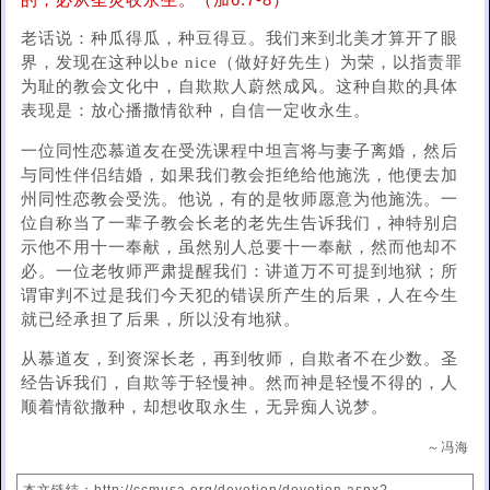
的，必从圣灵收永生。（加6:7-8）
老话说：种瓜得瓜，种豆得豆。我们来到北美才算开了眼
界，发现在这种以be nice（做好好先生）为荣，以指责罪
为耻的教会文化中，自欺欺人蔚然成风。这种自欺的具体
表现是：放心播撒情欲种，自信一定收永生。
一位同性恋慕道友在受洗课程中坦言将与妻子离婚，然后
与同性伴侣结婚，如果我们教会拒绝给他施洗，他便去加
州同性恋教会受洗。他说，有的是牧师愿意为他施洗。一
位自称当了一辈子教会长老的老先生告诉我们，神特别启
示他不用十一奉献，虽然别人总要十一奉献，然而他却不
必。一位老牧师严肃提醒我们：讲道万不可提到地狱；所
谓审判不过是我们今天犯的错误所产生的后果，人在今生
就已经承担了后果，所以没有地狱。
从慕道友，到资深长老，再到牧师，自欺者不在少数。圣
经告诉我们，自欺等于轻慢神。然而神是轻慢不得的，人
顺着情欲撒种，却想收取永生，无异痴人说梦。
～冯海
本文链结：http://ccmusa.org/devotion/devotion.aspx?