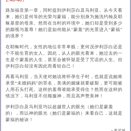
1:46-48）
路加福音第一章，同时提到伊利莎白及马利亚。从今天看
来，她们是何等的光荣与蒙福，能分别身为施洗约翰及耶
稣基督的母亲。然而在当时的环境中，她们却是受到多少
的鄙视与羞辱！她们是如何能从“蒙羞”的光景进入“蒙福”
的境界？
在耶稣时代，女性的地位非常卑贱；更何况伊利莎白还是
个不能生育的女人。因此，从人的眼光看来，她过去的一
生是个蒙羞的人生，甚至会被怀疑是受了咒诅的人生。但
伊利莎白却没有因此而看轻自己！
再看马利亚，当天使对她说将怀孕生子时，也就是说她将
承受“未婚妈妈”的罪名，美满的姻缘就要破裂，更可能被
人用石头打死。这样的羞辱谁能承受得住？然而在这样的
情况下，马利亚不但顺服神，而且高声赞美神！
伊利莎白及马利亚均以超越世人的眼光（她们是蒙羞
的），而以神的眼光（她们是蒙福的）来看自己，这就是
蒙福的秘诀！
～姜武城