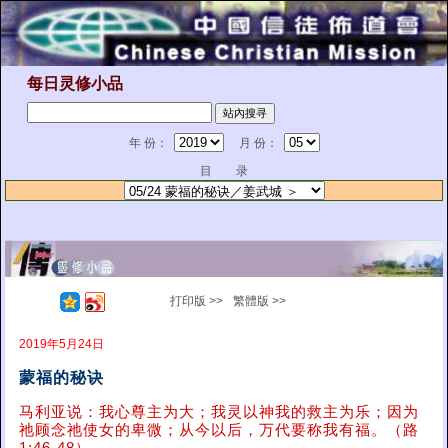
每日灵修小品
年 份：
月 份：
目 录
打印版 >>
繁體版 >>
2019年5月24日
蒙福的秘诀
马利亚说：我心尊主为大；我灵以神我的救主为乐；因为
祂顾念祂使女的卑微；从今以后，万代要称我有福。（路