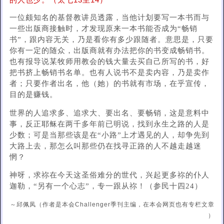
的人也少。（太七13至14）
一位颇知名的基督教讲员透露，当他计划要写一本书而与
一些出版商接触时，才发现原来一本书能否成为“畅销
书”，跟内容无关，乃是看你有多少跟随者。意思是，只要
你有一定的随众，出版商就有办法把你的书变成畅销书。
也有报导说某牧师用教会的钱大量去买自己所写的书，好
把书挤上畅销书名单。也有人说书不是卖内容，乃是卖作
者；只要作者出名，他（她）的书就有市场，在乎宣传，
目的是赚钱。
世界的人追求多、追求大、要出名、要畅销，这是意料中
事，反正耶稣在两千多年前已明说，找到永生之路的人是
少数；可是当那些该是在“小路”上才遇见的人，却争先到
大路上去，那怎么叫那些仍在找寻正路的人不越走越迷
惘？
神呀，求祢在今天这圣俗难分的世代，兴起更多祢的仆人
迦勒，“另有一个心志”，专一跟从祢！（参民十四24）
～邱佩凤（作者是本会Challenger季刊主编，在本会网页也有专栏文章
）