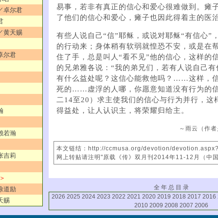
易事，若非有真正的信心和爱心很难做到。瘫
人／卓尔君
了他们的信心和爱心，瘫子也因此得着主的医
君
神／黄天赐
有些人说自己“信”耶稣，或说对耶稣“有信心”
的行动来；身体稍有软弱就惶恐不安，或是在
／卓尔君
住了手，总是叫人“看不见”他的信心，这样的
的兄弟雅各说：“我的弟兄们，若有人说自己有
有什么益处呢？这信心能救他吗？……这样，
死的……虚浮的人哪，你愿意知道没有行为的信
二14至20）求主使我们的信心与行为并行，这
得益处，让人认识主，将荣耀归给主。
瀚
～雨云（作者
／赖若瀚
本文链结：http://ccmusa.org/devotion/devotion.asp
／张吉莉
网上转贴请注明"原载《传》双月刊2014年11-12月（中
 ＞
全 年 总 目 录
／徐道励
2026
2025
2024
2023
2022
2021
2020
2019
2018
2017
2016
天赐
2010
2009
2008
2007
2006