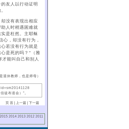
子的友人以行动证明
治。
，却没有表现出相应
帮助人时稍遇困难就
信实是枉然。主耶稣
信心，却没有行为，
信心若没有行为就是
心是死的吗？”（雅
样才能叫自己和别人
是退休教师，也是师母）
x?id=sm20141128
国信徒布道会）"。
页 首
|
上一篇
|
下一篇
2015
2014
2013
2012
2011