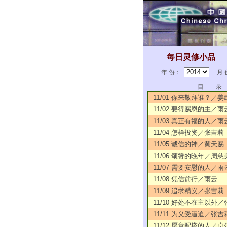
每日灵修小品
年 份：
月 
目 录
11/01 你来敬拜谁？／姜
11/02 要得赐恩的主／雨
11/03 真正有福的人／雨
11/04 怎样投资／张吉莉
11/05 诚信的神／黄天赐
11/06 颂赞的晚年／周慈
11/07 需要安慰的人／雨
11/08 凭信前行／雨云
11/09 追求精义／张吉莉
11/10 好处不在主以外
11/11 为义受逼迫／张吉
11/12 愿意配搭的人／卓