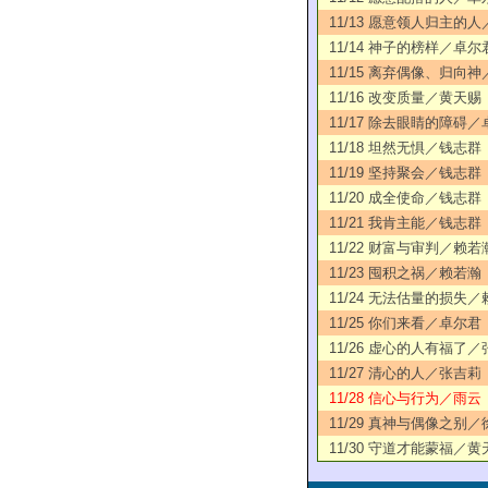
11/13 愿意领人归主的
11/14 神子的榜样／卓尔
11/15 离弃偶像、归向
11/16 改变质量／黄天赐
11/17 除去眼睛的障碍
11/18 坦然无惧／钱志群
11/19 坚持聚会／钱志群
11/20 成全使命／钱志群
11/21 我肯主能／钱志群
11/22 财富与审判／赖若
11/23 囤积之祸／赖若瀚
11/24 无法估量的损失
11/25 你们来看／卓尔君
11/26 虚心的人有福了
11/27 清心的人／张吉莉
11/28 信心与行为／雨云
11/29 真神与偶像之别
11/30 守道才能蒙福／黄