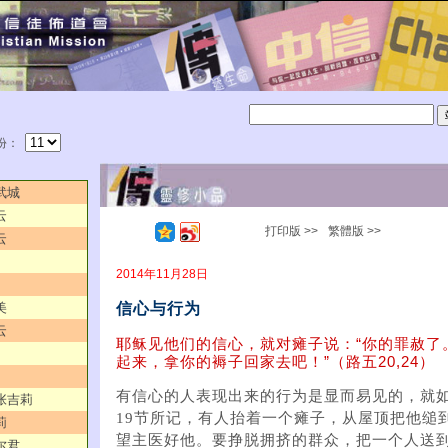
份：
武城
云
打印版 >>
繁體版 >>
云
2014年11月28日
信心与行为
美
云
耶稣见他们的信心，就对瘫子说：“你的罪赦了。
起来，拿你的褥子回家去吧！”（路五20,24）
有信心的人表现出来的行为是显而易见的，就如
／张吉莉
19节所记，有人抬着一个瘫子，从屋顶把他缒
莉
望主医好他。要挣脱拥挤的群众，把一个人送
尔君