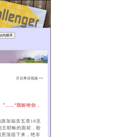
开启粤语视频 >>
”……“我吩咐你，
路加福音五章18至
到主耶稣的面前，盼
到房顶缒下来，绝非