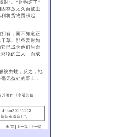
财”。“财物坏了”
则因存放太久而被虫
私利将货物囤积起
知拥有，而不知道正
吃干草。那些爱财如
为它已成为他们生命
是财物的主人，而成
服被虫蛀；反之，祂
在毫无益处的事上，
自其著作《永活的信
x?id=sm20141123
国信徒布道会）"。
页 首
|
上一篇
|
下一篇