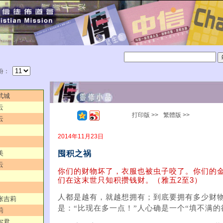
份：
武城
云
打印版 >>
繁體版 >>
云
2014年11月23日
囤积之祸
美
云
你们的财物坏了，衣服也被虫子咬了。你们的
们在这末世只知积攒钱财。（雅五2至3）
人都是越有，就越想拥有；到底要拥有多少财
／张吉莉
是：“比现在多一点！”人心确是一个“填不满的
莉
尔君