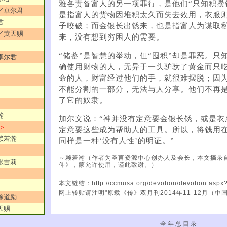
雅各责备富人的另一项罪行，是他们“只知积攒钱
人／卓尔君
是指富人的货物因堆积太久而失去效用，衣服
君
子咬破；而金银长出锈来，也是指富人为谋取
神／黄天赐
来，没有想到穷困人的需要。
“储蓄”是智慧的举动，但“囤积”却是罪恶。只
／卓尔君
确使用财物的人，无异于一头驴驮了黄金而只
命的人，财富经过他们的手，就很难摆脱；因
不能分割的一部分，无法与人分享。他们不再
了它的奴隶。
瀚
加尔文说：“神并没有定意要金银长锈，或是衣
 ＞
定意要这些成为帮助人的工具。所以，将钱用
／赖若瀚
同样是一种‘没有人性’的明证。”
～赖若瀚（作者为圣言资源中心创办人及会长，本文摘录
／张吉莉
仰》，蒙允许使用，谨此致谢。）
本文链结：http://ccmusa.org/devotion/devotion.asp
网上转贴请注明"原载《传》双月刊2014年11-12月（中
／徐道励
天赐
全 年 总 目 录