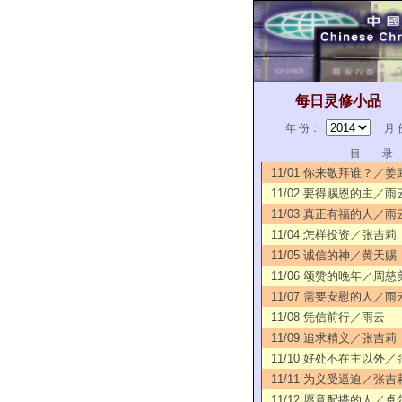
每日灵修小品
年 份：
月 
目 录
11/01 你来敬拜谁？／姜
11/02 要得赐恩的主／雨
11/03 真正有福的人／雨
11/04 怎样投资／张吉莉
11/05 诚信的神／黄天赐
11/06 颂赞的晚年／周慈
11/07 需要安慰的人／雨
11/08 凭信前行／雨云
11/09 追求精义／张吉莉
11/10 好处不在主以外
11/11 为义受逼迫／张吉
11/12 愿意配搭的人／卓