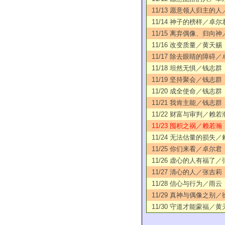
11/13 愿意领人归主的
11/14 神子的榜样／卓尔
11/15 离弃偶像、归向
11/16 改变质量／黄天赐
11/17 除去眼睛的障碍
11/18 坦然无惧／钱志群
11/19 坚持聚会／钱志群
11/20 成全使命／钱志群
11/21 我肯主能／钱志群
11/22 财富与审判／赖若
11/23 囤积之祸／赖若瀚
11/24 无法估量的损失
11/25 你们来看／卓尔君
11/26 虚心的人有福了
11/27 清心的人／张吉莉
11/28 信心与行为／雨云
11/29 真神与偶像之别
11/30 守道才能蒙福／黄