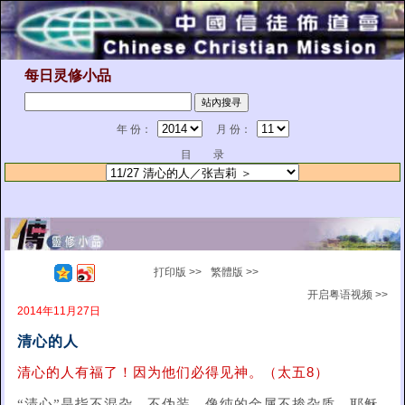
每日灵修小品
年 份：
月 份：
目 录
打印版 >>
繁體版 >>
开启粤语视频 >>
2014年11月27日
清心的人
清心的人有福了！因为他们必得见神。（太五8）
“清心”是指不混杂、不伪装，像纯的金属不掺杂质。耶稣