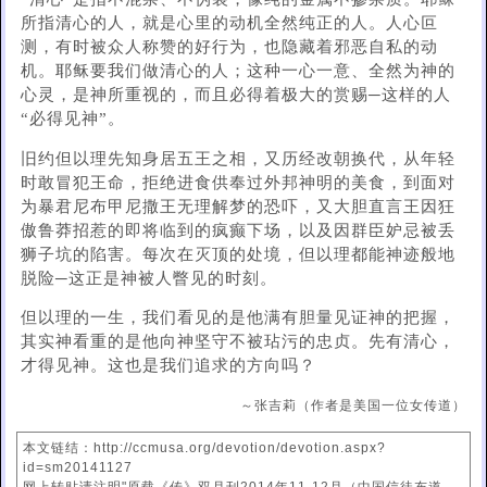
所指清心的人，就是心里的动机全然纯正的人。人心叵
测，有时被众人称赞的好行为，也隐藏着邪恶自私的动
机。耶稣要我们做清心的人；这种一心一意、全然为神的
心灵，是神所重视的，而且必得着极大的赏赐─这样的人
“必得见神”。
旧约但以理先知身居五王之相，又历经改朝换代，从年轻
时敢冒犯王命，拒绝进食供奉过外邦神明的美食，到面对
为暴君尼布甲尼撒王无理解梦的恐吓，又大胆直言王因狂
傲鲁莽招惹的即将临到的疯癫下场，以及因群臣妒忌被丢
狮子坑的陷害。每次在灭顶的处境，但以理都能神迹般地
脱险─这正是神被人瞥见的时刻。
但以理的一生，我们看见的是他满有胆量见证神的把握，
其实神看重的是他向神坚守不被玷污的忠贞。先有清心，
才得见神。这也是我们追求的方向吗？
～张吉莉（作者是美国一位女传道）
本文链结：http://ccmusa.org/devotion/devotion.aspx?
id=sm20141127
网上转贴请注明"原载《传》双月刊2014年11-12月（中国信徒布道