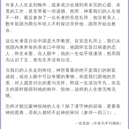
许多人人生走到晚年，或多或少会感到有未完的心愿、未
竟的工作，甚至带着一些遗憾。然而，神看我们的人生很
不一样。最近参加了一位长者的安息礼拜，他没有亲人，
数年前因为两位年轻人不时探访关怀他，因而开始去教
会。
这位长者昔日在中国是大学教授。在安息礼拜上，我们从
他国内来奔丧的亲友口中得知，他因怀念昔日病逝的恋
人，终生未娶。在人眼中，他的一生似乎很凄清，然而因
为认识了主，老先生并没有白活。
当我们的人生走到终结，神所看重的绝不是我们的财富、
成就，或在人眼中可以夸耀的事物，却是我们跟祂的关
系，对人愿意付出的爱与关怀。即或一生淡泊平凡，但见
主的面时能得到祂的称许、悦纳，这样的人生便无悔无
憾。
怎样才能过蒙神悦纳的人生？除了谨守神的训诲，更要靠
神的恩典，否则人都经不起神的审问（参诗一四三2）。
～徐道励（作者为本刊编辑）