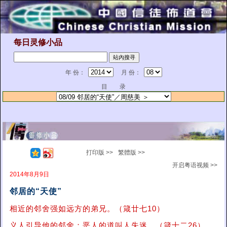
每日灵修小品
年 份：
月 份：
目 录
打印版 >>
繁體版 >>
开启粤语视频 >>
2014年8月9日
邻居的“天使”
相近的邻舍强如远方的弟兄。（箴廿七10）
义人引导他的邻舍；恶人的道叫人失迷。（箴十二26）