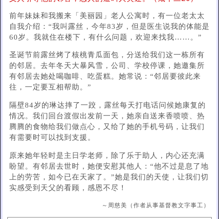
前年妹妹和我搬来「美丽园」老人公寓时，有一位老太太
自我介绍：“我叫露丝，今年83岁，但是医生说我的体能是
60岁。我就住在楼下，有什么问题，欢迎来找我……。”
圣诞节前露丝烤了核桃青瓜面包，分送给我们这一栋所有
的邻居。去年冬天大暴风雪，公司、学校停课，她邀集所
有邻居去她处喝咖啡、吃蛋糕。她常说：“邻居要彼此来
往，一定要互相帮助。”
隔壁84岁的琳达摔了一跤，露丝每天打电话问候她康复的
情况。我们回台渡假出发前一天，她亲自送来香喷喷、热
腾腾的食物给我们做点心，又给了她的手机号码，让我们
有需要时可以找到支援。
原来她年轻时是主日学老师，除了乐于助人，内心还充满
盼望。有邻居去世时，她便安慰其他人：“他不过是息了地
上的劳苦，如今已在天家了。”她是我们的天使，让我们切
实感受到天父的看顾，感恩不尽！
～周慈美（作者从事基督教文字事工）