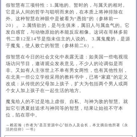
假智慧有三项特性：1.属地的、暂时的，与属天的相对。
它是从人间的哲学与聪明而来的，在本质上将神排除在
外。这种智慧在神眼中是被看为“愚拙”的（参林前一
20）。 2.属情欲的，是与生俱来，属旧人与属血气的。它
发自感官，与动物原始的本能反应相像。这词在哥林多前
书二章12至14节是指未信主的人说的。 3.属鬼魔的，是源
于魔鬼，使人败亡的智慧（参林前二6）。
假智慧在今日的社会文化中表露无遗：如美国一些电视现
场访问节目，邀请观众发表意见，不少人的论调似是而
非。又如有人主张世上不单有男女两性，也有其他性别，
在北美一些公立学校采用的教科书中，已将“家庭”的定义
改成：从传统的父母加上孩子，扩大为包括两个男人或两
个女人加上孩子在一起生活的地方。
魔鬼给人的不过是地上虚假、自私、与神为敌的智慧。就
如它引诱夏娃追求与神同等的智慧，结果让始祖不守本
位，陷在罪中。
～赖若瀚（作者为“圣言资源中心”创办人及会长，本文摘自他所著《永
活的信仰》一书）