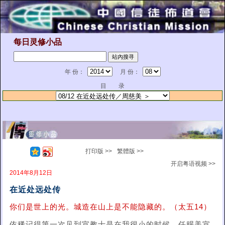
每日灵修小品
年 份：
月 份：
目 录
打印版 >>
繁體版 >>
开启粤语视频 >>
2014年8月12日
在近处远处传
你们是世上的光。城造在山上是不能隐藏的。（太五14）
依稀记得第一次见到宣教士是在我很小的时候。任赐美宣