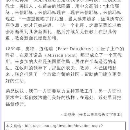
教士，美国人，在苗栗的城隍庙，用中文高唱：“来信耶
稣，来信耶稣，来信耶稣现在，现在来信耶稣，来信耶稣
现在。”一连重覆唱了好几遍，当人越来越多，坐满所有的
座位后，她才开始讲道。一连一个礼拜，之后苗栗长老教
会渐渐看到几张新面孔，然后持续又见任教士在那儿传
道，教会新面孔慢慢加增。
1839年，皮特．道格瑞（Peter Dougherty）回应了上帝的
呼召，在麦其诺岛（Mission Point）那里成立了一个宣教
所。来参加的大都是美国原住民，居住在半岛遥远的南
边。在牧师的领导下，那里的农夫、教师、木匠团结起
来，联合打造了一个欣欣向荣的社区，帮助他们建立更美
好的生活。
弟兄姊妹，我们一方面要尽力支持宣教工作，另一方面也
要求主让我们效法他们美好的榜样，在远处、近处早日把
福音传开。
～周慈美（作者从事基督教文字事工）
本文链结：http://ccmusa.org/devotion/devotion.aspx?