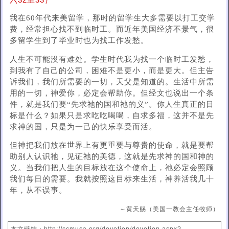
六32至33）
我在60年代来美留学，那时的留学生大多需要以打工交学
费，经常担心找不到临时工。而近年美国经济不景气，很
多留学生到了毕业时也为找工作发愁。
人生不可能没有难处。学生时代我为找一个临时工发愁，
到我有了自己的公司，困难不是更小，而是更大。但主告
诉我们，我们所需要的一切，天父是知道的。生活中所需
用的一切，神爱你，必定会帮助你。但经文也说出一个条
件，就是我们要“先求祂的国和祂的义”。你人生真正的目
标是什么？如果只是求吃吃喝喝，自求多福，这并不是先
求神的国，只是为一己的快乐享受而活。
但神把我们放在世界上有更重要与尊贵的使命，就是要帮
助别人认识祂，见证祂的美德，这就是先求神的国和神的
义。当我们把人生的目标放在这个使命上，祂必定会照顾
我们每日的需要。我就按照这目标来生活，神养活我几十
年，从不误事。
～黄天赐（美国一教会主任牧师）
本文链结：http://ccmusa.org/devotion/devotion.aspx?