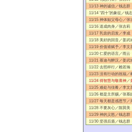
11/13 神的诚信／钱志群
11/14 “四十”的象征／钱
11/15 神体贴父母心／张
11/16 道成肉身／张吉莉
11/17 乳齿的启发／李成
11/18 美好的回音／姜武
11/19 价值谁赋予／李文
11/20 仁爱的语言／雨云
11/21 慕迪与醉汉／姜武
11/22 去照样行／赖若瀚
11/23 没有行动的祝福
11/24 得智慧与敬畏神／
11/25 难处与佳肴／李文
11/26 都是主所赐／张慕
11/27 每天都是感恩节
11/28 不要灰心／陈巽美
11/29 神的义怒／钱志群
11/30 坚强后盾／钱志群