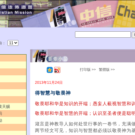
份：
打印版 >>
繁體版 >>
2013年11月24日
得智慧与敬畏神
敬畏耶和华是知识的开端；愚妄人藐视智慧和训
／黄天赐
敬畏耶和华是智慧的开端；认识至圣者便是聪明
莉
励
箴言是神教导人如何处世行事的一卷书，充满
两节经文可见，知识与智慧都必须以敬畏神为