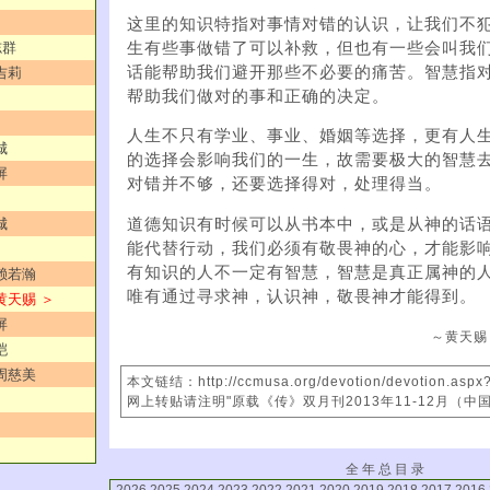
这里的知识特指对事情对错的认识，让我们不
生有些事做错了可以补救，但也有一些会叫我
志群
话能帮助我们避开那些不必要的痛苦。智慧指
吉莉
帮助我们做对的事和正确的决定。
人生不只有学业、事业、婚姻等选择，更有人
城
的选择会影响我们的一生，故需要极大的智慧
屏
对错并不够，还要选择得对，处理得当。
道德知识有时候可以从书本中，或是从神的话
城
能代替行动，我们必须有敬畏神的心，才能影
有知识的人不一定有智慧，智慧是真正属神的
／赖若瀚
唯有通过寻求神，认识神，敬畏神才能得到。
黄天赐 ＞
屏
～黄天赐
皑
／周慈美
本文链结：http://ccmusa.org/devotion/devotion.asp
网上转贴请注明"原载《传》双月刊2013年11-12月（中
全 年 总 目 录
2026
2025
2024
2023
2022
2021
2020
2019
2018
2017
2016