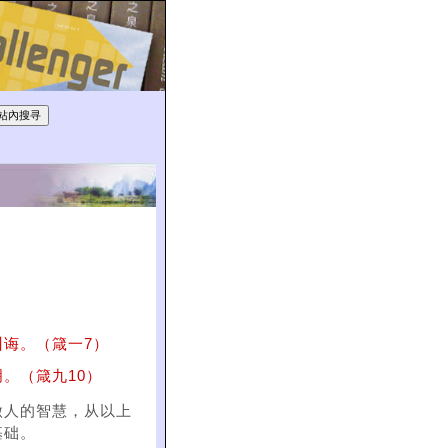
诲。（箴一7）
。（箴九10）
做人的智慧，从以上
基础。