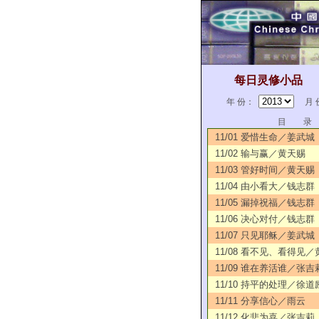
每日灵修小品
年 份：
月 
目 录
11/01 爱惜生命／姜武城
11/02 输与赢／黄天赐
11/03 管好时间／黄天赐
11/04 由小看大／钱志群
11/05 漏掉祝福／钱志群
11/06 决心对付／钱志群
11/07 只见耶稣／姜武城
11/08 看不见、看得见
11/09 谁在养活谁／张吉
11/10 持平的处理／徐道
11/11 分享信心／雨云
11/12 化悲为喜／张吉莉