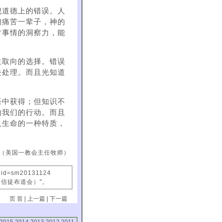
犯道德上的错误。人
们痛苦一辈子，神的
对事情的洞察力，能
生取向的选择。错误
去处理。而且光知道
语中获得；但知识不
响我们的行动。而且
人生命的一种特质，
（美国一教会主任牧师）
x?id=sm20131124
国信徒布道会）"。
页 首
|
上一篇
|
下一篇
2015
2014
2013
2012
2011