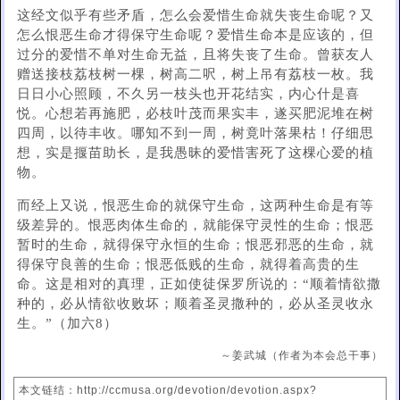
这经文似乎有些矛盾，怎么会爱惜生命就失丧生命呢？又
怎么恨恶生命才得保守生命呢？爱惜生命本是应该的，但
过分的爱惜不单对生命无益，且将失丧了生命。曾获友人
赠送接枝荔枝树一棵，树高二呎，树上吊有荔枝一枚。我
日日小心照顾，不久另一枝头也开花结实，内心什是喜
悦。心想若再施肥，必枝叶茂而果实丰，遂买肥泥堆在树
四周，以待丰收。哪知不到一周，树竟叶落果枯！仔细思
想，实是揠苗助长，是我愚昧的爱惜害死了这棵心爱的植
物。
而经上又说，恨恶生命的就保守生命，这两种生命是有等
级差异的。恨恶肉体生命的，就能保守灵性的生命；恨恶
暂时的生命，就得保守永恒的生命；恨恶邪恶的生命，就
得保守良善的生命；恨恶低贱的生命，就得着高贵的生
命。这是相对的真理，正如使徒保罗所说的：“顺着情欲撒
种的，必从情欲收败坏；顺着圣灵撒种的，必从圣灵收永
生。”（加六8）
～姜武城（作者为本会总干事）
本文链结：http://ccmusa.org/devotion/devotion.aspx?