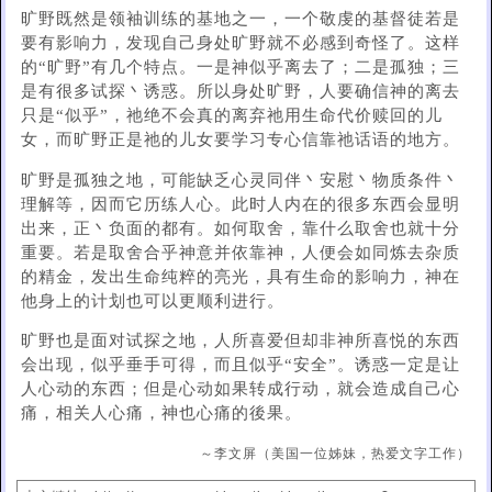
旷野既然是领袖训练的基地之一，一个敬虔的基督徒若是
要有影响力，发现自己身处旷野就不必感到奇怪了。这样
的“旷野”有几个特点。一是神似乎离去了；二是孤独；三
是有很多试探丶诱惑。所以身处旷野，人要确信神的离去
只是“似乎”，祂绝不会真的离弃祂用生命代价赎回的儿
女，而旷野正是祂的儿女要学习专心信靠祂话语的地方。
旷野是孤独之地，可能缺乏心灵同伴丶安慰丶物质条件丶
理解等，因而它历练人心。此时人内在的很多东西会显明
出来，正丶负面的都有。如何取舍，靠什么取舍也就十分
重要。若是取舍合乎神意并依靠神，人便会如同炼去杂质
的精金，发出生命纯粹的亮光，具有生命的影响力，神在
他身上的计划也可以更顺利进行。
旷野也是面对试探之地，人所喜爱但却非神所喜悦的东西
会出现，似乎垂手可得，而且似乎“安全”。诱惑一定是让
人心动的东西；但是心动如果转成行动，就会造成自己心
痛，相关人心痛，神也心痛的後果。
～李文屏（美国一位姊妹，热爱文字工作）