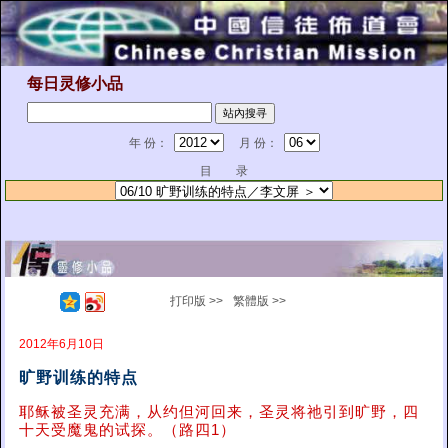
每日灵修小品
年 份：
月 份：
目 录
打印版 >>
繁體版 >>
2012年6月10日
旷野训练的特点
耶稣被圣灵充满，从约但河回来，圣灵将祂引到旷野，四
十天受魔鬼的试探。（路四1）