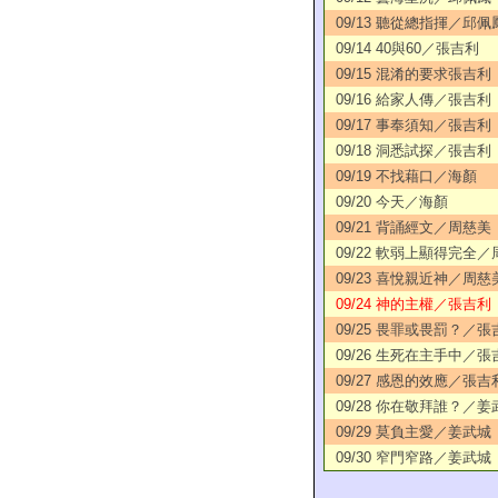
09/13 聽從總指揮／邱佩
09/14 40與60／張吉利
09/15 混淆的要求張吉利
09/16 給家人傳／張吉利
09/17 事奉須知／張吉利
09/18 洞悉試探／張吉利
09/19 不找藉口／海顏
09/20 今天／海顏
09/21 背誦經文／周慈美
09/22 軟弱上顯得完全
09/23 喜悅親近神／周慈
09/24 神的主權／張吉利
09/25 畏罪或畏罰？／張
09/26 生死在主手中／張
09/27 感恩的效應／張吉
09/28 你在敬拜誰？／姜
09/29 莫負主愛／姜武城
09/30 窄門窄路／姜武城