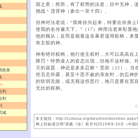
国之君；然而，有了权势的法老，目中无神，
鳳
挑战丶违背神（参出一至十四）。
但神对法老说：“我将你兴起来，特要在你身上
使我的名传遍天下。”（17）神用法老来彰显
他的顺从；反而是藉着这名暴君滥用权柄，来
有主权的神。
神有绝对权柄，祂行使主权时，大可以高高在
降罚丶恃势凌人的姿态出现，但祂不这样做。
灭的器皿，神还是多多忍耐丶宽容（22）。当
／周慈美
些丑态毕露，甚至十恶不赦的亲友时，勿忘神
美
的软弱无能，或无视这些恶行，祂只是要在宽
 ＞
无比的权柄。
吉利
吉利
利
（
武城
本文链结：http://ccmusa.org/devotion/devotion.asp
网上转贴请注明"原载《传》双月刊2010年9-10月（中国