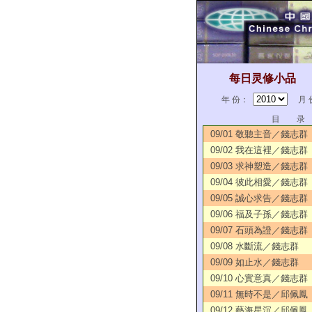
每日灵修小品
年 份：
月 
目 录
09/01 敬聽主音／錢志群
09/02 我在這裡／錢志群
09/03 求神塑造／錢志群
09/04 彼此相愛／錢志群
09/05 誠心求告／錢志群
09/06 福及子孫／錢志群
09/07 石頭為證／錢志群
09/08 水斷流／錢志群
09/09 如止水／錢志群
09/10 心實意真／錢志群
09/11 無時不是／邱佩鳳
09/12 藝海星沉／邱佩鳳