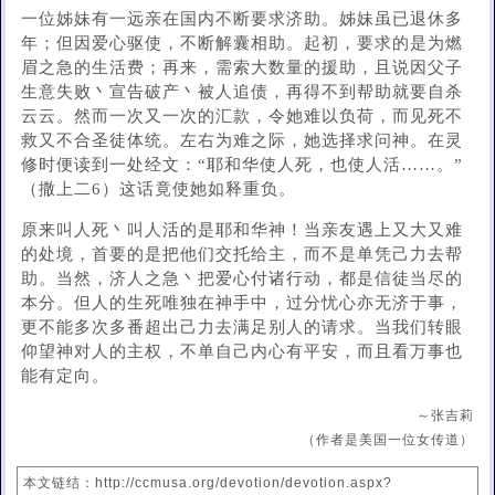
一位姊妹有一远亲在国内不断要求济助。姊妹虽已退休多
年；但因爱心驱使，不断解囊相助。起初，要求的是为燃
眉之急的生活费；再来，需索大数量的援助，且说因父子
生意失败丶宣告破产丶被人追债，再得不到帮助就要自杀
云云。然而一次又一次的汇款，令她难以负荷，而见死不
救又不合圣徒体统。左右为难之际，她选择求问神。在灵
修时便读到一处经文：“耶和华使人死，也使人活……。”
（撒上二6）这话竟使她如释重负。
原来叫人死丶叫人活的是耶和华神！当亲友遇上又大又难
的处境，首要的是把他们交托给主，而不是单凭己力去帮
助。当然，济人之急丶把爱心付诸行动，都是信徒当尽的
本分。但人的生死唯独在神手中，过分忧心亦无济于事，
更不能多次多番超出己力去满足别人的请求。当我们转眼
仰望神对人的主权，不单自己内心有平安，而且看万事也
能有定向。
～张吉莉
（作者是美国一位女传道）
本文链结：http://ccmusa.org/devotion/devotion.aspx?