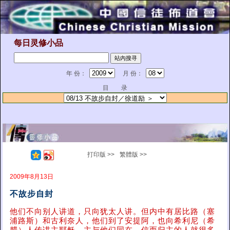
每日灵修小品
年 份：
月 份：
目 录
打印版 >>
繁體版 >>
2009年8月13日
不故步自封
他们不向别人讲道，只向犹太人讲。但内中有居比路（塞
浦路斯）和古利奈人，他们到了安提阿，也向希利尼（希