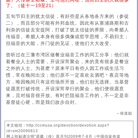
腊）人传讲主耶稣。主与他们同在，信而归主的人就很多
了。（徒十一19至21）
五旬节归主的犹太信徒，有好些是从各地各方来的（参徒
二），而且部分可能有外邦血统。因此有从塞浦路斯和古
利奈的信徒去安提阿，打破了犹太信徒的界限，向希腊人
传福音。希腊人本身有很多偶像或哲学思维，不易归主；
但福音的大能，并门徒的见证，使他们大大改变。
曾听过在三藩市湾区做餐业福音工作的同工分享：他们就
着餐业人士的需要，开设深宵聚会，来的竟有很多是餐业
之外的人士。为甚麽？原来平日有些人因工作或生活习
惯，常在晚间出没；他们原不一定喜欢去酒吧丶夜店等地
方，唯因晚间只有这些场所开放，他们别无选择。当基督
徒愿意打破传统，开设深宵举行的聚会，他们便很愿意
来，且对福音很开放。有时拦阻福音工作的，不一定是非
基督徒心硬，而是我们故步自封。
～徐道励
本文链结：http://ccmusa.org/devotion/devotion.aspx?
id=sm20090813
网上转贴请注明"原载《传》双月刊2009年7-8月（中国信徒布道