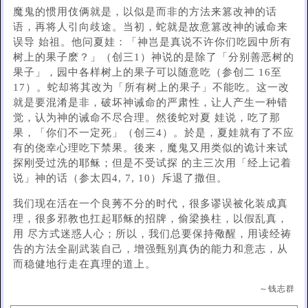
魔鬼的惯用伎俩就是，以似是而非的方法来篡改神的话
语，再将人引向歧途。当初，蛇就是故意篡改神的诫命来
误导 始祖。他问夏娃：「神岂是真说不许你们吃园中所有
树上的果子麽？」（创三1）神说的是除了「分别善恶树的
果子」，园中各样树上的果子可以随意吃（参创二 16至
17）。蛇却将其改为「所有树上的果子」不能吃。这一改
就是要混淆是非，破坏神诫命的严肃性，让人产生一种错
觉，认为神的诫命不尽合理。然後蛇对夏 娃说，吃了那
果，「你们不一定死」（创三4）。於是，夏娃就有了不应
有的侥幸心理吃下禁果。後来，魔鬼又用类似的诡计来试
探刚受过洗的耶稣；但是不受试探 的主三次用「经上记着
说」神的话（参太四4, 7, 10）斥退了撒但。
我们现在活在一个良莠不分的时代，很多谬误被化装成真
理，很多邪教也扛起耶稣的招牌，偷梁换柱，以假乱真，
用 尽方式迷惑人心；所以，我们总要保持儆醒，用读经祷
告的方法全副武装自己，增强甄别真伪的能力和意志，从
而稳健地行走在真理的道上。
～钱志群