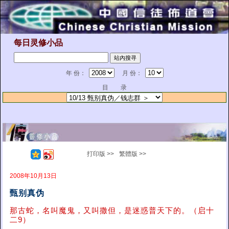
每日灵修小品
年 份：
月 份：
目 录
打印版 >>
繁體版 >>
2008年10月13日
甄别真伪
那古蛇，名叫魔鬼，又叫撒但，是迷惑普天下的。（启十
二9）