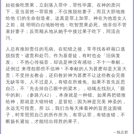
始祖偷吃禁果，立刻落入罪中，罪性毕露。在神的质问
下，亚当居然一罪双推，不仅推脱给妻子，而且大胆地推
给他 们的生命创造者。这真是罪上加罪。神在为他造女人
之前，就 明明白白地吩咐他：吃智慧果必死。他非但不管
束好妻子；反而顺从地从她手中接过果子吃下，同流合
污。
人总有推卸责任的毛病。在犯错之後，常寻找各样藉口逃
脱指责丶谴责和处罚。作为基督徒，有时也会「旧病复
发」：不热心传福音，却说是神没有感动；不十一奉献，
还倒过 来埋怨那些不信神丶不奉献的人为甚麽却是大富大
贵；不坚持去教会，还归咎於神为甚麽不让这些教会完善
无缺等等。人不过是人，有错在所难免。如果不首先反思
自己，不「先去掉自己眼中的梁木」，动辄去找别人「眼
中的刺」（参路六42），本身就是一种错。如果再把错推
给神，那就是大错特错，是冒犯；因为神是完美 神圣的，
永远无可指责。所 以，我们当每天捧着神的旨意这面镜
子，时常照照自己的所作所为，有罪认罪，有错改错，不
断扬长避短，才能结出得胜的果子。
～钱志群