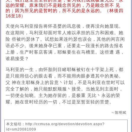
天。我们这至暂至轻的苦楚，要为我们成就极重无比丶永
远的荣耀。原来我们不是顾念所见的，乃是顾念所不 见
的；因为所见的是暂时的，所不见的是永远的。（林後四
16至18）
天使向马利亚报告将怀圣婴的讯息後，便再没向她显现。
在这期间，马利亚却面对常人难以承担的压力和困难。她
险 些被约瑟休了。试想如果连约瑟也误会，其他的闲言闲
语必不少。後来她身孕已重，还要走一段漫长的路去报名
上册，生产时客店客满，耶稣要生在马槽里。这些遭 遇，
谁易接受？
马利亚的一生，由怀胎到目睹耶稣被钉在十字架上死，都
是只能用信心的眼去看，而不能用肉眼参透其中的奥秘。
父 神在主耶稣身上的旨意丶计划，不是马利亚在世时可以
完全了解的，她只能默默顺服丶接受。当她见到主面时，
一切便会知晓。主为她存留的，是极重 无比丶永远的荣
耀。她在世时经历的一切，不过是至暂至轻的苦楚。
～陈明斌
本文链结：http://ccmusa.org/devotion/devotion.aspx?
id=sm20081009