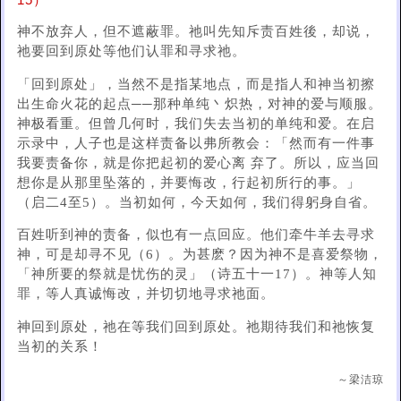
15）
神不放弃人，但不遮蔽罪。祂叫先知斥责百姓後，却说，
祂要回到原处等他们认罪和寻求祂。
「回到原处」，当然不是指某地点，而是指人和神当初擦
出生命火花的起点──那种单纯丶炽热，对神的爱与顺服。
神极看重。但曾几何时，我们失去当初的单纯和爱。在启
示录中，人子也是这样责备以弗所教会：「然而有一件事
我要责备你，就是你把起初的爱心离 弃了。所以，应当回
想你是从那里坠落的，并要悔改，行起初所行的事。」
（启二4至5）。当初如何，今天如何，我们得躬身自省。
百姓听到神的责备，似也有一点回应。他们牵牛羊去寻求
神，可是却寻不见（6）。为甚麽？因为神不是喜爱祭物，
「神所要的祭就是忧伤的灵」（诗五十一17）。神等人知
罪，等人真诚悔改，并切切地寻求祂面。
神回到原处，祂在等我们回到原处。祂期待我们和祂恢复
当初的关系！
～梁洁琼