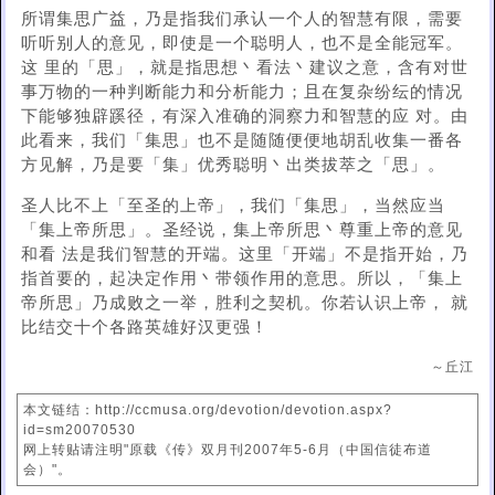
所谓集思广益，乃是指我们承认一个人的智慧有限，需要
听听别人的意见，即使是一个聪明人，也不是全能冠军。
这 里的「思」，就是指思想丶看法丶建议之意，含有对世
事万物的一种判断能力和分析能力；且在复杂纷纭的情况
下能够独辟蹊径，有深入准确的洞察力和智慧的应 对。由
此看来，我们「集思」也不是随随便便地胡乱收集一番各
方见解，乃是要「集」优秀聪明丶出类拔萃之「思」。
圣人比不上「至圣的上帝」，我们「集思」，当然应当
「集上帝所思」。圣经说，集上帝所思丶尊重上帝的意见
和看 法是我们智慧的开端。这里「开端」不是指开始，乃
指首要的，起决定作用丶带领作用的意思。所以，「集上
帝所思」乃成败之一举，胜利之契机。你若认识上帝， 就
比结交十个各路英雄好汉更强！
～丘江
本文链结：http://ccmusa.org/devotion/devotion.aspx?
id=sm20070530
网上转贴请注明"原载《传》双月刊2007年5-6月（中国信徒布道
会）"。