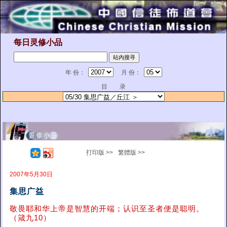
每日灵修小品
年 份：
月 份：
目 录
打印版 >>
繁體版 >>
2007年5月30日
集思广益
敬畏耶和华上帝是智慧的开端；认识至圣者便是聪明。
（箴九10）