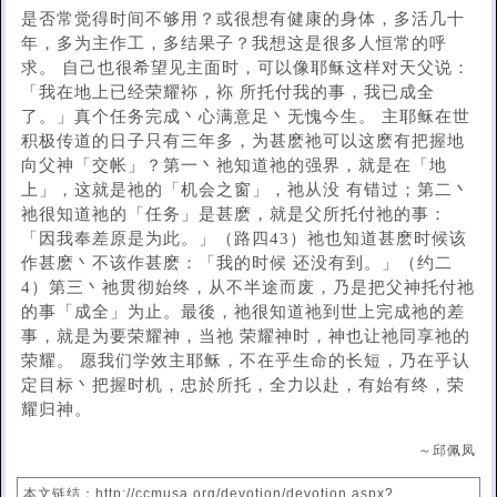
是否常觉得时间不够用？或很想有健康的身体，多活几十
年，多为主作工，多结果子？我想这是很多人恒常的呼
求。 自己也很希望见主面时，可以像耶稣这样对天父说：
「我在地上已经荣耀袮，袮 所托付我的事，我已成全
了。」真个任务完成丶心满意足丶无愧今生。 主耶稣在世
积极传道的日子只有三年多，为甚麽祂可以这麽有把握地
向父神「交帐」？第一丶祂知道祂的强界，就是在「地
上」，这就是祂的「机会之窗」，祂从没 有错过；第二丶
祂很知道祂的「任务」是甚麽，就是父所托付祂的事：
「因我奉差原是为此。」（路四43）祂也知道甚麽时候该
作甚麽丶不该作甚麽：「我的时候 还没有到。」（约二
4）第三丶祂贯彻始终，从不半途而废，乃是把父神托付祂
的事「成全」为止。最後，祂很知道祂到世上完成祂的差
事，就是为要荣耀神，当祂 荣耀神时，神也让祂同享祂的
荣耀。 愿我们学效主耶稣，不在乎生命的长短，乃在乎认
定目标丶把握时机，忠於所托，全力以赴，有始有终，荣
耀归神。
～邱佩凤
本文链结：http://ccmusa.org/devotion/devotion.aspx?