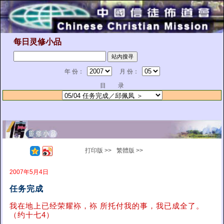
每日灵修小品
年 份：
月 份：
目 录
打印版 >>
繁體版 >>
2007年5月4日
任务完成
我在地上已经荣耀袮，袮 所托付我的事，我已成全了。
（约十七4）