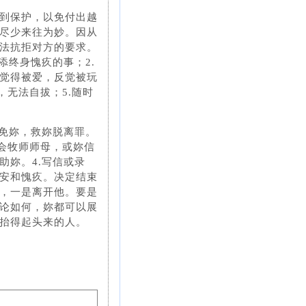
到保护，以免付出越
尽少来往为妙。因从
法抗拒对方的要求。
添终身愧疚的事；2.
觉得被爱，反觉被玩
，无法自拔；5.随时
赦免妳，救妳脱离罪。
教会牧师师母，或妳信
助妳。4.写信或录
安和愧疚。决定结束
，一是离开他。要是
论如何，妳都可以展
抬得起头来的人。