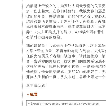
婚姻是上帝设立的，为要让人间最亲密的关系受
多，伤害越大。在你们结婚前，我以为你们还是
你们的年龄，并以往在一起的习惯来看，妳必无
结果必是历史重演：1.妳再怀孕，再堕胎，再加
妳越来越不能尊重自己，也不能尊重对方。妳不
弄；3.失去正确抉择的能力；4.继续生活在罪中
有被对方抛弃的危险。
我的建议是：1.妳先向上帝认罪悔改，求上帝
2.靠上帝的力量，不再单独与对方约会。3.找
任的女性属灵长者坦白谈这事，请她监管妳，辅
音，告诉妳的男朋友，妳为你们的性关系深感不
这样的关系，现在只有两个选择，一是和他结婚
他爱妳，他会愿意娶妳。不然就由他走好了。无
开妳人生新的一页，从头来过，靠着上帝做一个
愿主帮助妳！
～晓君
本文链结：http://ccmusa.org/xj/xj.aspx?id=smxja495