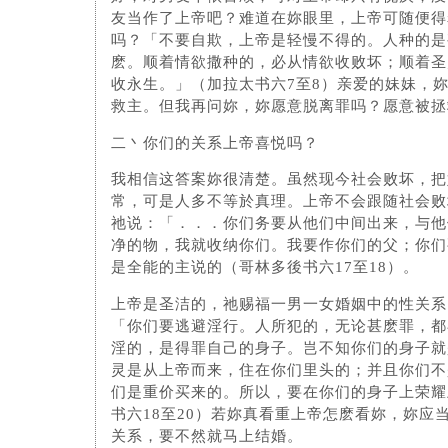
友当作了上帝吧？难道在妳眼里，上帝可随便得
吗？「不要自欺，上帝是轻慢不得的。人种的是
麽。顺着情欲撒种的，必从情欲收败坏；顺着圣
收永生。」（加拉太书六7至8）亲爱的妹妹，
救主。但我再问妳，妳愿意脱离罪吗？愿意被拯
二丶你们的关系上帝喜悦吗？
我相信这答案妳很清楚。虽然现今社会败坏，把
常，可是人多不等於真理。上帝不会跟随社会败
祂说：「．．．你们务要从他们中间出来，与他
净的物，我就收纳你们。我要作你们的父；你们
是全能的主说的（哥林多後书六17至18）。
上帝是圣洁的，祂赐福一男一女婚姻中的性关系
「你们要逃避淫行。人所犯的，无论甚麽罪，都
淫的，是得罪自己的身子。岂不知你们的身子就
灵是从上帝而来，住在你们里头的；并且你们不
们是重价买来的。所以，要在你们的身子上荣耀
书六18至20）若妳真看重上帝怎麽看妳，妳应
关系，要不然就马上结婚。