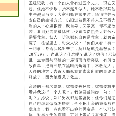
圣经记载，有一个妇人曾有过五个丈夫，现在又
起。但她不快乐，抬不起头做人。她不敢跟其他
中午烈日当空，大家都躲在家里时，悄悄往井旁
变自己的生活方式，仍旧过着见不得人见不得光
盾的人；心里很苦，既自卑，又寂寞，却不思改
苦，看到她需要被拯救，便冒着炎热走近井旁和
需要救主。妇人一听说耶稣自称是救主，就兴奋
罐子，往城里去，对众人说：『你们来看！有一
一切事，都给我说出来了，莫非这就是基督麽？
28至29）。这说明了什麽呢？说明了她信了耶
且，生命因与耶稣的一席话而有所突破，有所改
故自卑，把自己锁在黑暗的角落中，不敢见人，
人多的地方，告诉人耶稣将她素常所做的事说出
释放了，因为她遇见了救主。
亲爱的不知名妹妹，妳需要被拯救，妳需要救主
看待我这样一个人呢？」我倒要反问妳一句：「
呢？」妳说，妳和男友都是基督徒；但你们是怎
自己想怎麽做就怎麽做，全不把上帝的诫命放在
我直言，我一点也看不出妳的男友是一个认耶稣
妳，对男友千依百顺，可对上帝却只有愧疚，没