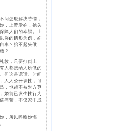
不问怎麽解决苦恼，
妳，上帝爱妳，祂关
保障人们的幸福。上
以妳的情形为例，妳
自卑丶抬不起头做
糟？
礼教，只要打倒上
有人都接纳人所做的
。但这是谎话。时间
，人人公开谈性，可
己，也越不被对方尊
；婚前已发生性行为
倍痛苦，不仅家中成
妳，所以呼唤妳悔
。