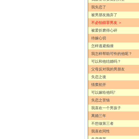
我失恋了
被男朋友抛弃了
不必怕得罪男友 ＞
被爱折磨得心碎
待嫁心切
怎样逃避痴缠
我怎样帮助可怜的他呢？
可以和他结婚吗？
父母反对我的男朋友
失恋之後
情窦初开
可以嫁给他吗?
失恋之苦恼
我喜欢一个男孩子
离婚三年
不想做第三者
我喜欢同性
失恋痛苦