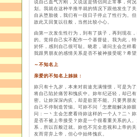
说自己血气方刚，又说这是情侣间正常事，何况
划。我就在这种半推半就的情况下跟他发生了关
自从堕胎後，我们有一段日子停止了性行为。但
故此又回复以往般，当然比较小心。
由第一次发生性行为，到有了孩子，再到现在，
的。觉得自己实不配作一个基督徒。我为此，特
於怀，感到自己很可耻。晓君，请问主会怎样看
我跟男朋友的感情关系是否不被神接受呢？希望
～不知名上
亲爱的不知名上姊妹：
妳只有十九岁，本来对前途充满憧憬，可是为了
将自己陷於痛苦和愧疚中。妳年纪还轻，却已有
密。让妳深深内疚，却是欲罢不能。只要男朋友
自己不停制造苦恼。可妳不问「怎麽能解决妳眼
问：一丶主会怎麽看待妳这样的一个人？二丶妳
是否不被上帝接受？妳是一个很看重关系的人。
系，所以百般迁就。妳也不完全忽视和上帝的关
友而背弃上帝，但心中始终愧疚。