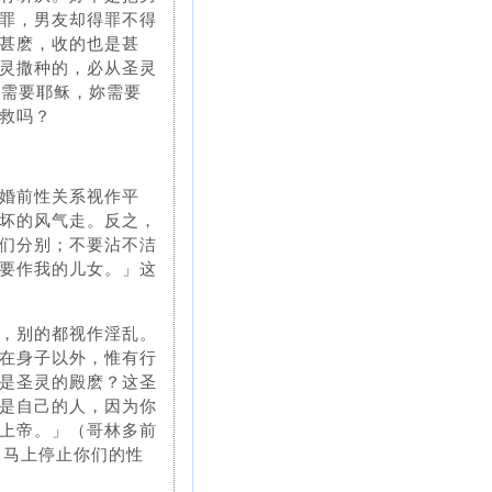
罪，男友却得罪不得
甚麽，收的也是甚
灵撒种的，必从圣灵
妳需要耶稣，妳需要
救吗？
婚前性关系视作平
坏的风气走。反之，
们分别；不要沾不洁
要作我的儿女。」这
，别的都视作淫乱。
在身子以外，惟有行
是圣灵的殿麽？这圣
是自己的人，因为你
上帝。」（哥林多前
当马上停止你们的性