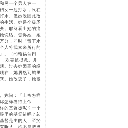
和另一个男人在一
妇女一起打水，只在
打水。但她没因此改
的生活。她是个极矛
变。耶稣看出她的痛
她说话。告诉她，她
万分，即时「留下水
个人将我素来所行的
』」（约翰福音四
稣，欢喜被拯救。并
观。过去她因罪的缘
现在，她居然到城里
来。她改变了，她被
。妳问：「上帝怎样
妳怎样看待上帝
样的基督徒呢？一个
眼里的基督徒吗？恕
基督是主的人。至於
有听从。妳不是把男