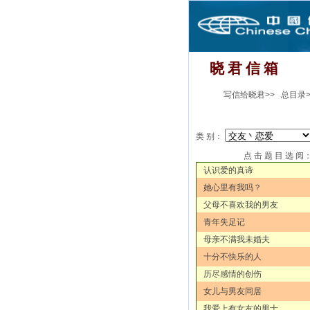
晓 君 信 箱
写信给晓君>>
总目录>
类 别：
点 击 题 目 选 阅
认识爱的真谛
她心里有我吗？
父母不喜欢我的男友
青年失足记
母亲不满我未婚夫
十分不快乐的人
历尽感情的创伤
女儿与男友同居
我爱上有女友的男士