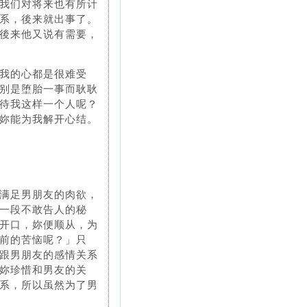
我们对将来也有所计
系，後来就出事了。
後来他又说有需要，
我的心都是很难受
别是堕胎一事而耿耿
待我这样一个人呢？
妳能为我解开心结。
满足男朋友的肉欲，
一段不敢告人的秘
开口，妳便顺从，为
前的苦恼呢？」只
跟男朋友的感情关系
妳珍惜和男友的关
系，所以虽然为了男