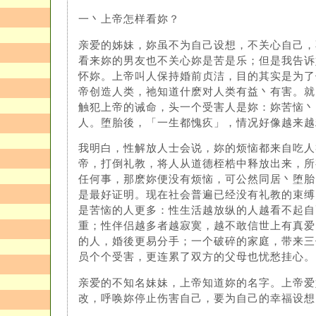
一丶上帝怎样看妳？
亲爱的姊妹，妳虽不为自己设想，不关心自己，
看来妳的男友也不关心妳是苦是乐；但是我告诉
怀妳。上帝叫人保持婚前贞洁，目的其实是为了
帝创造人类，祂知道什麽对人类有益丶有害。就
触犯上帝的诫命，头一个受害人是妳：妳苦恼丶
人。堕胎後，「一生都愧疚」，情况好像越来越
我明白，性解放人士会说，妳的烦恼都来自吃人
帝，打倒礼教，将人从道德桎梏中释放出来，所
任何事，那麽妳便没有烦恼，可公然同居丶堕胎
是最好证明。现在社会普遍已经没有礼教的束缚
是苦恼的人更多：性生活越放纵的人越看不起自
重；性伴侣越多者越寂寞，越不敢信世上有真爱
的人，婚後更易分手；一个破碎的家庭，带来三
员个个受害，更连累了双方的父母也忧愁挂心。
亲爱的不知名妹妹，上帝知道妳的名字。上帝爱
改，呼唤妳停止伤害自己，要为自己的幸福设想