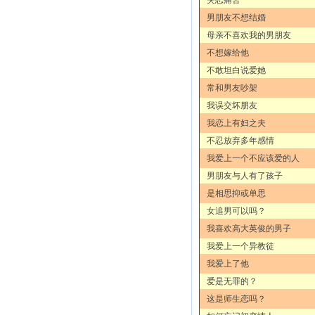
男朋友不想结婚
母亲不喜欢我的男朋友
不想嫁给他
不敢坦白说爱她
常和男友吵架
我误交坏朋友
我恋上有妇之夫
不忍放弃多年感情
我爱上一个不应该爱的人
男朋友与人有了孩子
是相思抑或单思
女追男可以吗？
我喜欢高大英俊的男子
我爱上一个异教徒
我爱上了他
爱是无罪的？
这是师生恋吗？