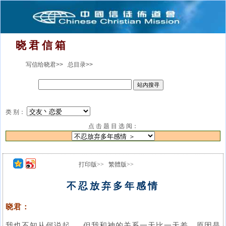
晓 君 信 箱
写信给晓君>>
总目录>>
类 别：
点 击 题 目 选 阅：
打印版>>
繁體版>>
不忍放弃多年感情
晓君：
我也不知从何说起 ， 但我和神的关系一天比一天差。原因是