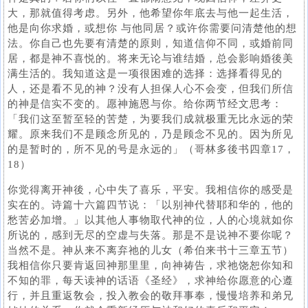
大，那就值得考虑。另外，他希望你年底去与他一起生活，
他是向你求婚，或想你 与他同居？或许你需要问清楚他的想
法。你自己也先要有清楚的原则，知道信仰不同，或婚前同
居，都是神不喜悦的。将来无论与谁结婚，总会影响婚後美
满生活的。我知道这是一项很困难的选择：选择看得见的
人，还是看不见的神？没有人担保人心不会变，但我们所信
的神是信实不变的。愿神施恩与你。给你两节经文思考：
「我们这至暂至轻的苦楚，为要我们成就极重无比永远的荣
耀。原来我们不是顾念所见的，乃是顾念不见的。因为所见
的是暂时的，所不见的号是永远的」（哥林多後书四章17，
18）
你觉得离开神後，心中失了喜乐，平安。我相信你的感受是
实在的。诗篇十六篇四节说：「以别神代替耶和华的，他的
愁苦必加增。」以其他人事物取代神的位，人的心境就如你
所说的，感到无尽的空虚与失落。那是不是说神不要你呢？
当然不是。神从来不离弃祂的儿女（希伯来书十三章五节）
我相信你只要肯返回神那里里，向神祷告，求祂饶恕你知和
不知的罪，每天读神的话语《圣经》，求神给你愿意的心遵
行，并且重返敎会，投入教会的敬拜事奉，慢慢培养和弟兄