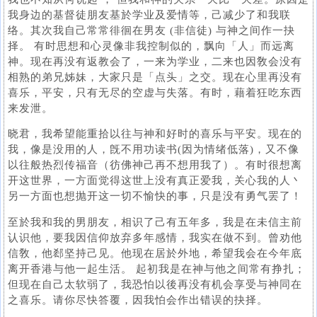
我身边的基督徒朋友基於学业及爱情等，己减少了和我联
络。其次我自己常常徘徊在男友 (非信徒) 与神之间作一抉
择。 有时思想和心灵像非我控制似的，飘向「人」而远离
神。现在再没有返教会了，一来为学业，二来也因敎会没有
相熟的弟兄姊妹，大家只是「点头」之交。现在心里再没有
喜乐，平安，只有无尽的空虚与失落。有时，藉着狂吃东西
来发泄。
晓君，我希望能重拾以往与神和好时的喜乐与平安。现在的
我，像是没用的人，旣不用功读书(因为情绪低落)，又不像
以往般热烈传福音（彷佛神己再不想用我了）。有时很想离
开这世界，一方面觉得这世上没有真正爱我，关心我的人丶
另一方面也想抛开这一切不愉快的事，只是没有勇气罢了！
至於我和我的男朋友，相识了己有五年多，我是在未信主前
认识他，要我因信仰放弃多年感情，我实在做不到。曾劝他
信敎，他郄坚持己见。他现在居於外地，希望我会在今年底
离开香港与他一起生活。 起初我是在神与他之间常有挣扎；
但现在自己太软弱了，我恐怕以後再没有机会享受与神同在
之喜乐。请你尽快答覆，因我怕会作出错误的抉择。