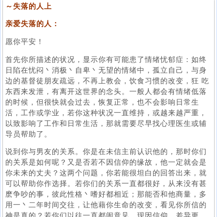
～失落的人上
亲爱失落的人：
愿你平安！
首先你所描述的状况，显示你有可能患了情绪忧郁症：如终
日陷在忧闷丶消极丶自卑丶无望的情绪中，孤立自己，与身
边的基督徒朋友疏远，不再上教会，饮食习惯的改变，狂 吃
东西来发泄，有离开这世界的念头。一般人都会有情绪低落
的时候，但很快就会过去，恢复正常，也不会影响日常生
活，工作或学业，若你这种状况一直维持，或越来越严重，
以致影响了工作和日常生活，那就需要尽早找心理医生或辅
导员帮助了。
说到你与男友的关系。你是在未信主前认识他的，那时你们
的关系是如何呢？又是否若不因信仰的缘故，他一定就会是
你未来的丈夫？这两个问题，你若能很坦白的回答出来，就
可以帮助你作选择。若你们的关系一直都很好，从来没有甚
麽争吵的事，彼此性格丶嗜好都相近；那能否和他商量，多
用一丶二年时间交往，让他藉你生命的改变，看见你所信的
神是真的？若你们以往一直都闹意见，现因信仰，差异更