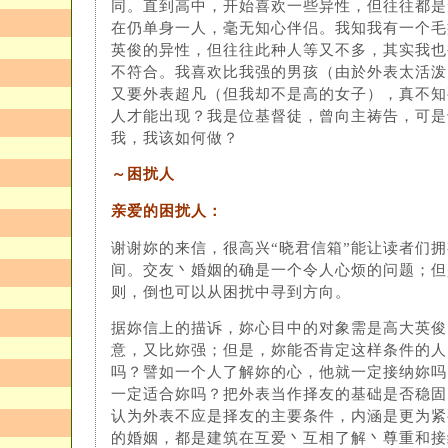
同。直到高中，开始喜欢一些异性，但往往都是
在仍单身一人，毫无知心伴侣。我知我有一个毛
英俊的异性，但往往此种人等又不多，其实我也
不符合。我喜欢比我强的男孩（由於外表太活泼
又要外表超凡（但我却不是高的女子），真不知
人才能出现？我是位基督徒，曾向主祷告，可是
我，我该如何做？
～困扰人
亲爱的困扰人：
谢谢妳的来信，很高兴“晓君信箱”能让读者们
间。交友丶婚姻的确是一个令人心烦的问题；但
则，倒也可以从困扰中寻到方向。
据妳信上的描诉，妳心目中的对象需是高大英俊
意，又比妳强；但是，妳能否肯定这样条件的人
吗？譬如一个人了解妳的心，他就一定接纳妳吗
一定适合妳吗？把外表当作择友的基础是否稳固
认为外表不应是择友的主要条件，内涵是更为紧
的婚姻，都是建筑在互爱丶互相了解丶尊重和接