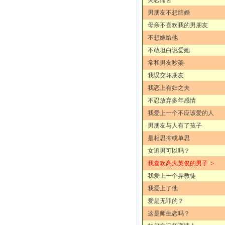
男朋友不想结婚
母亲不喜欢我的男朋友
不想嫁给他
不敢坦白说爱她
常和男友吵架
我误交坏朋友
我恋上有妇之夫
不忍放弃多年感情
我爱上一个不应该爱的人
男朋友与人有了孩子
是相思抑或单思
女追男可以吗？
我喜欢高大英俊的男子 ＞
我爱上一个异教徒
我爱上了他
爱是无罪的？
这是师生恋吗？