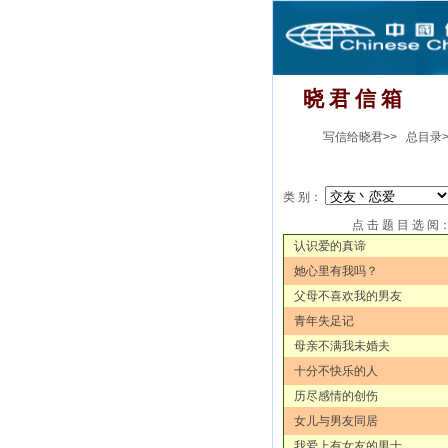
晓 君 信 箱
写信给晓君>>
总目录>
类 别：
点 击 题 目 选 阅
认识爱的真谛
她心里有我吗？
父母不喜欢我的男友
青年失足记
母亲不满我未婚夫
十分不快乐的人
历尽感情的创伤
女儿与男友同居
我爱上有女友的男士