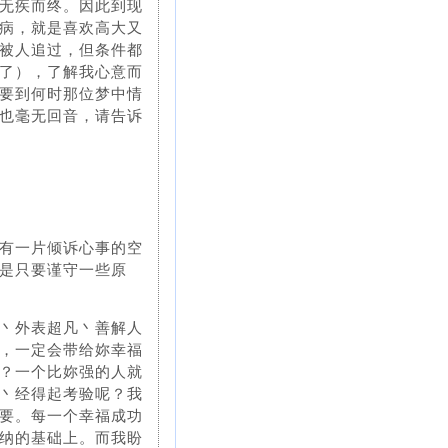
无疾而终。因此到现
病，就是喜欢高大又
被人追过，但条件都
了），了解我心意而
要到何时那位梦中情
也毫无回音，请告诉
拥有一片倾诉心事的空
是只要谨守一些原
丶外表超凡丶善解人
，一定会带给妳幸福
？一个比妳强的人就
丶经得起考验呢？我
要。每一个幸福成功
纳的基础上。而我盼