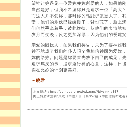
望神让妳遇见一位爱妳并妳所爱的人，如果他刚
当然是好；但我不希望妳只是追求一位「高大丶
而这人并不爱妳，那时妳的“困扰”就更大了。
妻，他们的步伐已经缓慢了，背也驼了，脸上满
们仍然手牵着手，彼此搀扶。从他们的表情就知
岁月而变淡，反之更加深厚；因为他们的爱建於
亲爱的困扰人，如果我们祷告，只为了要神照我
神不就成了我们的仆人吗？我相信神因为爱妳，
妳的给妳。问题是妳要首先放下自己的成见，先
追求属灵的事，追求遵行神的心意，这样，日後
实在比妳的计划更美好。
～晓君
本文链结：http://ccmusa.org/xj/xj.aspx?id=smxja357
网上转贴请注明"原载《中信》月刊第357期（中国信徒布道会