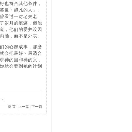
好也符合其他条件，
英俊丶超凡的人」。
我曾看过一对老夫老
了岁月的痕迹，但他
道，他们的爱并没因
内涵，而不是外表。
们的心愿成事，那麽
就会把最好丶最适合
求神的国和神的义，
妳就会看到祂的计划
）"。
页 首
|
上一篇
|
下一篇