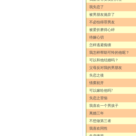
我失恋了
被男朋友抛弃了
不必怕得罪男友
被爱折磨得心碎
待嫁心切
怎样逃避痴缠
我怎样帮助可怜的他呢？
可以和他结婚吗？
父母反对我的男朋友
失恋之後
情窦初开
可以嫁给他吗?
失恋之苦恼
我喜欢一个男孩子
离婚三年
不想做第三者
我喜欢同性
失恋痛苦