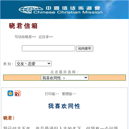
晓 君 信 箱
写信给晓君>>
总目录>>
类 别：
点 击 题 目 选 阅：
打印版>>
繁體版>>
我喜欢同性
晓君∶
我已信主五年，并且受浸归入主的名下，但我有一个问题，