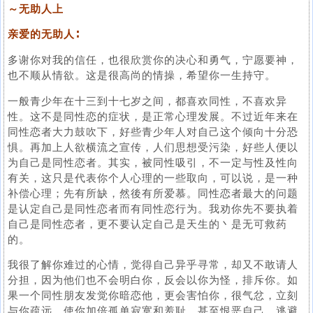
～无助人上
亲爱的无助人∶
多谢你对我的信任，也很欣赏你的决心和勇气，宁愿要神，
也不顺从情欲。这是很高尚的情操，希望你一生持守。
一般青少年在十三到十七岁之间，都喜欢同性，不喜欢异
性。这不是同性恋的症状，是正常心理发展。不过近年来在
同性恋者大力鼓吹下，好些青少年人对自己这个倾向十分恐
惧。再加上人欲横流之宣传，人们思想受污染，好些人便以
为自己是同性恋者。其实，被同性吸引，不一定与性及性向
有关，这只是代表你个人心理的一些取向，可以说，是一种
补偿心理；先有所缺，然後有所爱慕。同性恋者最大的问题
是认定自己是同性恋者而有同性恋行为。我劝你先不要执着
自己是同性恋者，更不要认定自己是天生的丶是无可救药
的。
我很了解你难过的心情，觉得自己异乎寻常，却又不敢请人
分担，因为他们也不会明白你，反会以你为怪，排斥你。如
果一个同性朋友发觉你暗恋他，更会害怕你，很气忿，立刻
与你疏远，使你加倍孤单寂寞和羞耻，甚至恨恶自己，逃避