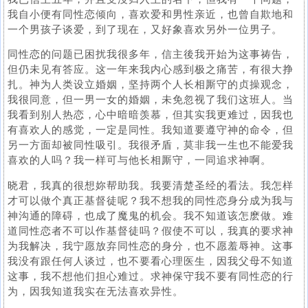
我自小便有同性恋倾向，喜欢爱和男性亲近，也曾自欺地和
一个男孩子谈爱，到了现在，又好象喜欢另外一位男子。
同性恋的问题已困扰我很多年，信主後我开始为这事祷告，
但仍未见有答应。这一年来我内心感到极之痛苦，有很大挣
扎。神为人类设立婚姻，坚持两个人长相厮守的贞操观念，
我很同意，但一男一女的婚姻，未免忽视了我们这班人。当
我看到别人热恋，心中暗暗羡慕，但其实我更难过，因我也
有喜欢人的感觉，一定是同性。我知道要遵守神的命令，但
另一方面却被同性吸引。我很矛盾，莫非我一生也不能爱我
喜欢的人吗？我一样可与他长相厮守，一同追求神啊。
晓君，我真的很想妳帮助我。我要清楚圣经的看法。我怎样
才可以做个真正基督徒呢？我不想我的同性恋身分成为我与
神沟通的障碍，也成了魔鬼的机会。我不知道该怎麽做。难
道同性恋者不可以作基督徒吗？假使不可以，我真的要求神
为我解决，我宁愿放弃同性恋的身分，也不愿羞辱神。这事
我没有跟任何人谈过，也不要看心理医生，因我父母不知道
这事，我不想他们担心难过。求神保守我不要有同性恋的行
为，因我知道我实在无法喜欢异性。