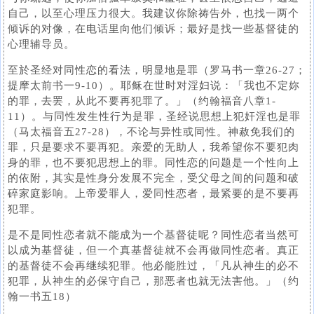
自己，以至心理压力很大。我建议你除祷告外，也找一两个
倾诉的对像，在电话里向他们倾诉；最好是找一些基督徒的
心理辅导员。
至於圣经对同性恋的看法，明显地是罪（罗马书一章26-27；
提摩太前书一9-10）。耶稣在世时对淫妇说：「我也不定妳
的罪，去罢，从此不要再犯罪了。」（约翰福音八章1-
11）。与同性发生性行为是罪，圣经说思想上犯奸淫也是罪
（马太福音五27-28），不论与异性或同性。神赦免我们的
罪，只是要求不要再犯。亲爱的无助人，我希望你不要犯肉
身的罪，也不要犯思想上的罪。同性恋的问题是一个性向上
的依附，其实是性身分发展不完全，受父母之间的问题和破
碎家庭影响。上帝爱罪人，爱同性恋者，最紧要的是不要再
犯罪。
是不是同性恋者就不能成为一个基督徒呢？同性恋者当然可
以成为基督徒，但一个真基督徒就不会再做同性恋者。真正
的基督徒不会再继续犯罪。他必能胜过，「凡从神生的必不
犯罪，从神生的必保守自己，那恶者也就无法害他。」（约
翰一书五18）