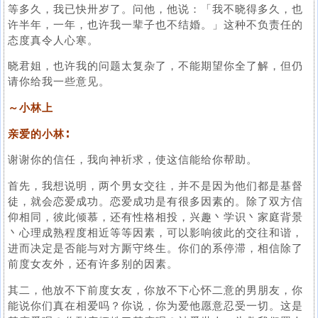
等多久，我已快卅岁了。问他，他说：「我不晓得多久，也
许半年，一年，也许我一辈子也不结婚。」这种不负责任的
态度真令人心寒。
晓君姐，也许我的问题太复杂了，不能期望你全了解，但仍
请你给我一些意见。
～小林上
亲爱的小林∶
谢谢你的信任，我向神祈求，使这信能给你帮助。
首先，我想说明，两个男女交往，并不是因为他们都是基督
徒，就会恋爱成功。恋爱成功是有很多因素的。除了双方信
仰相同，彼此倾慕，还有性格相投，兴趣丶学识丶家庭背景
丶心理成熟程度相近等等因素，可以影响彼此的交往和谐，
进而决定是否能与对方厮守终生。你们的系停滞，相信除了
前度女友外，还有许多别的因素。
其二，他放不下前度女友，你放不下心怀二意的男朋友，你
能说你们真在相爱吗？你说，你为爱他愿意忍受一切。这是