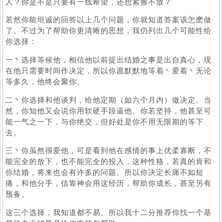
人？你是不是只要有一线希望，还想紧握不放？
若然你能坦诚的回答以上几个问题，你就知道答案该怎麽做
了。不过为了帮助你更清晰的思想，我仍列出几个可能性给
你选择：
一丶选择等候他，相信他以前提出结婚之事是出自真心，现
在他只需要时间作决定，所以你愿默默地等着丶爱着丶无论
等多久，他终会聚你。
二丶你选择和他谈判，给他定期（如六个月内）做决定。当
然，你知他又会说你用软硬手段逼他。你若坚持，他甚至可
能一气之一下，与你绝交，但好处是你不用无限期的等下
去。
三丶你虽然很爱他，可是看到他在感情的事上优柔寡断，不
能完全的放下，也不能完全的投入，这种性格，若真的肯和
你结婚，将来也会有许多的问题。所以你决定长痛不如短
痛，和他分手，信靠神会用这经历，帮助你成长，甚至另有
预备。
这三个选择，我知道都不易。所以我十二分推荐你找一个基