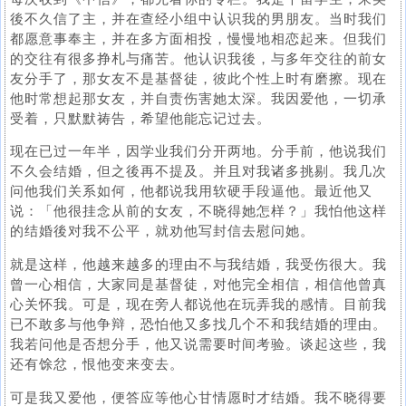
後不久信了主，并在查经小组中认识我的男朋友。当时我们
都愿意事奉主，并在多方面相投，慢慢地相恋起来。但我们
的交往有很多挣札与痛苦。他认识我後，与多年交往的前女
友分手了，那女友不是基督徒，彼此个性上时有磨擦。现在
他时常想起那女友，并自责伤害她太深。我因爱他，一切承
受着，只默默祷告，希望他能忘记过去。
现在已过一年半，因学业我们分开两地。分手前，他说我们
不久会结婚，但之後再不提及。并且对我诸多挑剔。我几次
问他我们关系如何，他都说我用软硬手段逼他。最近他又
说：「他很挂念从前的女友，不晓得她怎样？」我怕他这样
的结婚後对我不公平，就劝他写封信去慰问她。
就是这样，他越来越多的理由不与我结婚，我受伤很大。我
曾一心相信，大家同是基督徒，对他完全相信，相信他曾真
心关怀我。可是，现在旁人都说他在玩弄我的感情。目前我
已不敢多与他争辩，恐怕他又多找几个不和我结婚的理由。
我若问他是否想分手，他又说需要时间考验。谈起这些，我
还有馀忿，恨他变来变去。
可是我又爱他，便答应等他心甘情愿时才结婚。我不晓得要