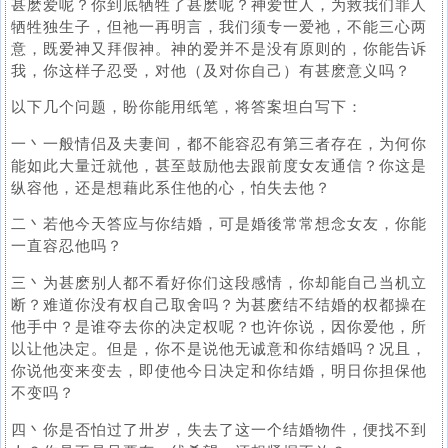
甚麽爱呢？你到底牺牲了甚麽呢？神爱世人，为救我们罪人
牺牲独生子，但祂一再明言，我们须专一爱祂，不能三心两
意，既爱神又拜假神。神的爱并不是没有原则的，你能告诉
我，你这样子忍受，对他（及对你自己）有甚麽意义吗？
以下几个问题，盼你能用纸笔，将答案坦白写下：
一丶一般情侣及夫妻间，都不能容忍有第三者存在，为何你
能如此大量迁就他，甚至鼓励他去跟前度女友通信？你这是
纵容他，还是想藉此系住他的心，怕失去他？
二丶若他今天答应与你结婚，可是婚後常常想念女友，你能
一直容忍他吗？
三丶为甚麽别人都不看好你们这段感情，你却能自己当机立
断？难道你没有权自己取舍吗？为甚麽结不结婚的权都操在
他手中？是谁夺去你的决定权呢？也许你说，因你爱他，所
以让他决定。但是，你不是说他无诚意和你结婚吗？况且，
你说他变来变去，即使他今日决定和你结婚，明日你担保他
不变吗？
四丶你是否怕过了卅岁，失去了这一个结婚物件，便找不到