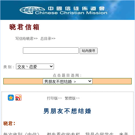
晓 君 信 箱
写信给晓君>>
总目录>>
类 别：
点 击 题 目 选 阅：
打印版>>
繁體版>>
男朋友不想结婚
晓君∶
每次收到《中信》，都先看你的专栏。我是个留学生，来美